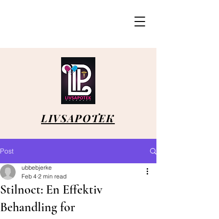
LIVSAPOTEK
Post
ubbebjerke
Feb 4
2 min read
Stilnoct: En Effektiv
Behandling for