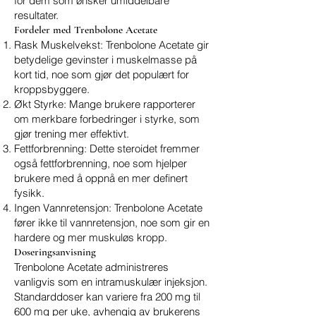
for dem som ønsker umiddelbare
resultater.
Fordeler med Trenbolone Acetate
Rask Muskelvekst: Trenbolone Acetate gir
betydelige gevinster i muskelmasse på
kort tid, noe som gjør det populært for
kroppsbyggere.
Økt Styrke: Mange brukere rapporterer
om merkbare forbedringer i styrke, som
gjør trening mer effektivt.
Fettforbrenning: Dette steroidet fremmer
også fettforbrenning, noe som hjelper
brukere med å oppnå en mer definert
fysikk.
Ingen Vannretensjon: Trenbolone Acetate
fører ikke til vannretensjon, noe som gir en
hardere og mer muskuløs kropp.
Doseringsanvisning
Trenbolone Acetate administreres
vanligvis som en intramuskulær injeksjon.
Standarddoser kan variere fra 200 mg til
600 mg per uke, avhengig av brukerens