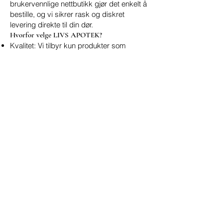
brukervennlige nettbutikk gjør det enkelt å
bestille, og vi sikrer rask og diskret
levering direkte til din dør.
Hvorfor velge LIVS APOTEK?
Kvalitet: Vi tilbyr kun produkter som
oppfyller strenge standarder for kvalitet og
sikkerhet.
Sikkerhet: Vi sikrer at alle bestillinger
behandles sikkert og diskret.
Kundeservice: Vårt vennlige team er alltid
tilgjengelig for å svare på spørsmål og gi
deg støtte.
Online bestillingsskjema
Rask service 24/7
Navn