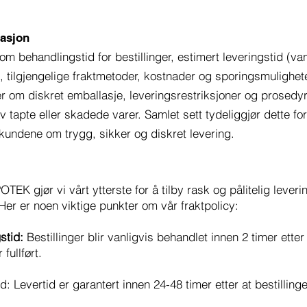
masjon
om behandlingstid for bestillinger, estimert leveringstid (va
, tilgjengelige fraktmetoder, kostnader og sporingsmulighete
 om diskret emballasje, leveringsrestriksjoner og prosedyr
v tapte eller skadede varer. Samlet sett tydeliggjør dette f
 kundene om trygg, sikker og diskret levering.
EK gjør vi vårt ytterste for å tilby rask og pålitelig leverin
. Her er noen viktige punkter om vår fraktpolicy:
stid:
Bestillinger blir vanligvis behandlet innen 2 timer etter
 fullført.
d: Levertid er garantert innen 24-48 timer etter at bestilling