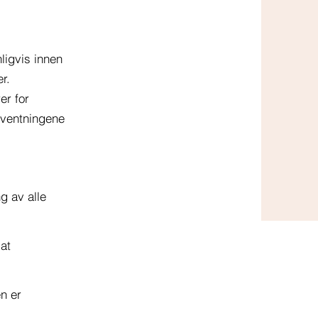
nligvis innen
r.
er for
orventningene
g av alle
 at
en er