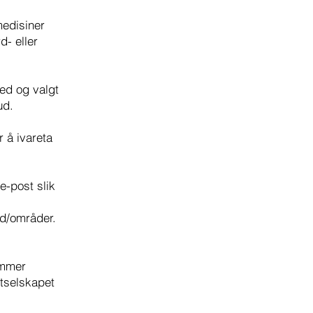
medisiner
d- eller
ted og valgt
ud.
 å ivareta
e-post slik
nd/områder.
ommer
tselskapet