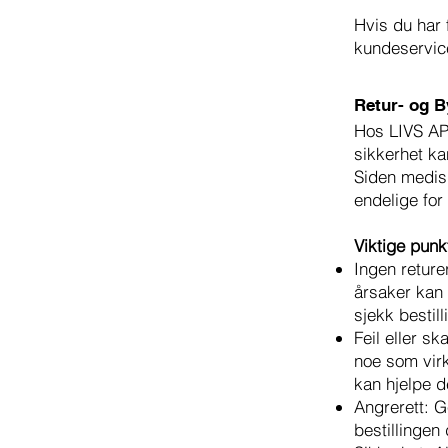
Hvis du har 
kundeservic
Retur- og B
Hos LIVS APO
sikkerhet kan
Siden medisi
endelige for
Viktige punk
Ingen reture
årsaker kan 
sjekk bestil
Feil eller s
noe som virk
kan hjelpe d
Angrerett: G
bestillingen 