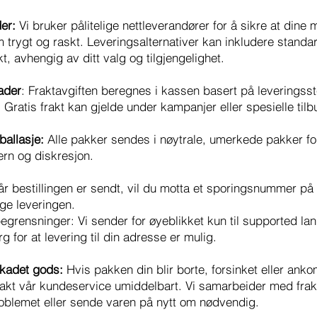
er:
Vi bruker pålitelige nettleverandører for å sikre at dine 
trygt og raskt. Leveringsalternativer kan inkludere standar
t, avhengig av ditt valg og tilgjengelighet.
ader
: Fraktavgiften beregnes i kassen basert på leveringss
 Gratis frakt kan gjelde under kampanjer eller spesielle tilb
ballasje:
Alle pakker sendes i nøytrale, umerkede pakker for
vern og diskresjon.
r bestillingen er sendt, vil du motta et sporingsnummer på 
lge leveringen.
egrensninger: Vi sender for øyeblikket kun til supported la
rg for at levering til din adresse er mulig.
skadet gods:
Hvis pakken din blir borte, forsinket eller ank
takt vår kundeservice umiddelbart. Vi samarbeider med frak
roblemet eller sende varen på nytt om nødvendig.