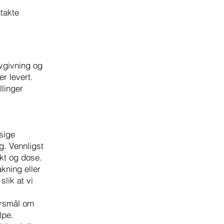
ntakte
vgivning og
er levert.
llinger
sige
g. Vennligst
ukt og dose.
akning eller
slik at vi
ørsmål om
lpe.