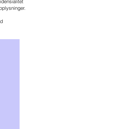
densialitet
pplysninger.
ed