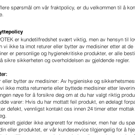
flere spørsmål om vår fraktpolicy, er du velkommen til å ko
e.
yttepolicy
TEK er kundetilfredshet svært viktig, men av hensyn til lo
 vi ikke ta imot returer eller bytter av medisiner etter at de 
ner er personlige og hygienekritiske produkter, er alle besti
 å sikre sikkerheten og overholdelsen av gjeldende regler.
ter:
r eller bytter av medisiner: Av hygieniske og sikkerhetsmes
vi ikke motta returnerte eller byttede medisiner etter leverin
lingen nøye for å forsikre deg om at du har valgt riktig prod
kadde varer: Hvis du har mottatt feil produkt, en ødelagt forp
er defekt, vennligst kontakt oss innen 24 timer etter mottak 
eg.
enerelt gjelder ikke angrerett for medisiner, men har du sp
din eller produktet, er vår kundeservice tilgjengelig for å hje