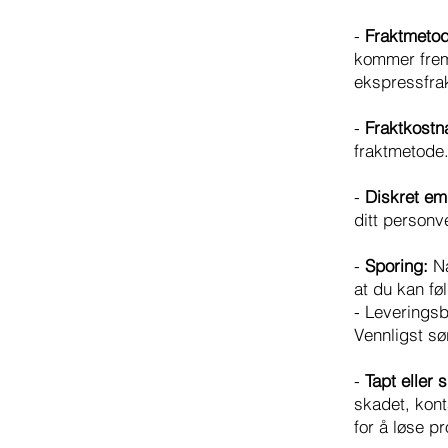
-
Fraktmetod
kommer frem 
ekspressfrak
-
Fraktkostn
fraktmetode.
-
Diskret em
ditt person
-
Sporing:
Nå
at du kan fø
- Leveringsb
Vennligst sø
-
Tapt eller 
skadet, kon
for å løse p