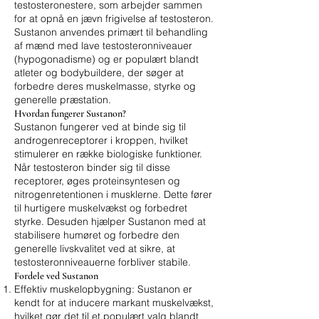
testosteronestere, som arbejder sammen
for at opnå en jævn frigivelse af testosteron.
Sustanon anvendes primært til behandling
af mænd med lave testosteronniveauer
(hypogonadisme) og er populært blandt
atleter og bodybuildere, der søger at
forbedre deres muskelmasse, styrke og
generelle præstation.
Hvordan fungerer Sustanon?
Sustanon fungerer ved at binde sig til
androgenreceptorer i kroppen, hvilket
stimulerer en række biologiske funktioner.
Når testosteron binder sig til disse
receptorer, øges proteinsyntesen og
nitrogenretentionen i musklerne. Dette fører
til hurtigere muskelvækst og forbedret
styrke. Desuden hjælper Sustanon med at
stabilisere humøret og forbedre den
generelle livskvalitet ved at sikre, at
testosteronniveauerne forbliver stabile.
Fordele ved Sustanon
Effektiv muskelopbygning: Sustanon er
kendt for at inducere markant muskelvækst,
hvilket gør det til et populært valg blandt