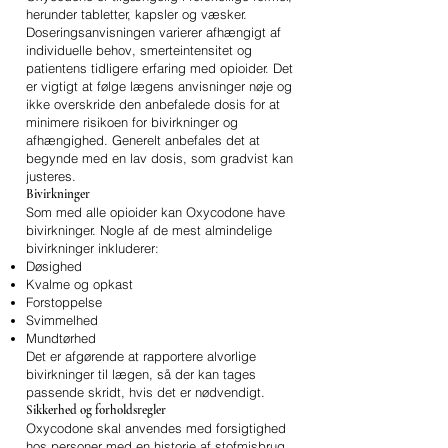
herunder tabletter, kapsler og væsker.
Doseringsanvisningen varierer afhængigt af
individuelle behov, smerteintensitet og
patientens tidligere erfaring med opioider. Det
er vigtigt at følge lægens anvisninger nøje og
ikke overskride den anbefalede dosis for at
minimere risikoen for bivirkninger og
afhængighed. Generelt anbefales det at
begynde med en lav dosis, som gradvist kan
justeres.
Bivirkninger
Som med alle opioider kan Oxycodone have
bivirkninger. Nogle af de mest almindelige
bivirkninger inkluderer:
Døsighed
Kvalme og opkast
Forstoppelse
Svimmelhed
Mundtørhed
Det er afgørende at rapportere alvorlige
bivirkninger til lægen, så der kan tages
passende skridt, hvis det er nødvendigt.
Sikkerhed og forholdsregler
Oxycodone skal anvendes med forsigtighed
hos personer med en historie af stofmisbrug,