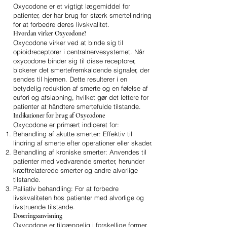
Oxycodone er et vigtigt lægemiddel for
patienter, der har brug for stærk smertelindring
for at forbedre deres livskvalitet.
Hvordan virker Oxycodone?
Oxycodone virker ved at binde sig til
opioidreceptorer i centralnervesystemet. Når
oxycodone binder sig til disse receptorer,
blokerer det smertefremkaldende signaler, der
sendes til hjernen. Dette resulterer i en
betydelig reduktion af smerte og en følelse af
eufori og afslapning, hvilket gør det lettere for
patienter at håndtere smertefulde tilstande.
Indikationer for brug af Oxycodone
Oxycodone er primært indiceret for:
Behandling af akutte smerter: Effektiv til
lindring af smerte efter operationer eller skader.
Behandling af kroniske smerter: Anvendes til
patienter med vedvarende smerter, herunder
kræftrelaterede smerter og andre alvorlige
tilstande.
Palliativ behandling: For at forbedre
livskvaliteten hos patienter med alvorlige og
livstruende tilstande.
Doseringsanvisning
Oxycodone er tilgængelig i forskellige former,