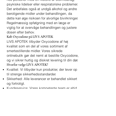
psykiske lidelser eller respiratoriske problemer.
Det anbefales også at undgå alkohol og andre
beroligende midler under behandlingen, da
dette kan øge risikoen for alvorlige bivirkninger.
Regelmæssig opfølgning med en læge er
vigtig for at overvåge behandlingen og justere
dosen efter behov.
Køb Oxycodone på LIVS APOTEK
LIVS APOTEK tilbyder Oxycodone af høj
kvalitet som en del af vores sortiment af
smertestillende midler. Vores sikrede
onlinebutik gør det nemt at bestille Oxycodone,
og vi sikrer hurtig og diskret levering til din dør.
Hvorfor vælge LIVS APOTEK?
Kvalitet: Vi tilbyder kun produkter, der lever op
til strenge sikkerhedsstandarder.
Sikkerhed: Alle leverancer er behandlet sikkert
og fortroligt.
Kundeservice: Vores kompetente team er altid
tilgængeligt for at besvare dine spørgsmål og
give nødvendig assistance.