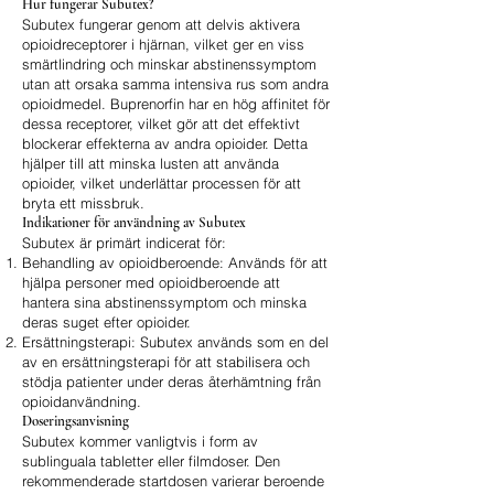
Hur fungerar Subutex?
Subutex fungerar genom att delvis aktivera
opioidreceptorer i hjärnan, vilket ger en viss
smärtlindring och minskar abstinenssymptom
utan att orsaka samma intensiva rus som andra
opioidmedel. Buprenorfin har en hög affinitet för
dessa receptorer, vilket gör att det effektivt
blockerar effekterna av andra opioider. Detta
hjälper till att minska lusten att använda
opioider, vilket underlättar processen för att
bryta ett missbruk.
Indikationer för användning av Subutex
Subutex är primärt indicerat för:
Behandling av opioidberoende: Används för att
hjälpa personer med opioidberoende att
hantera sina abstinenssymptom och minska
deras suget efter opioider.
Ersättningsterapi: Subutex används som en del
av en ersättningsterapi för att stabilisera och
stödja patienter under deras återhämtning från
opioidanvändning.
Doseringsanvisning
Subutex kommer vanligtvis i form av
sublinguala tabletter eller filmdoser. Den
rekommenderade startdosen varierar beroende