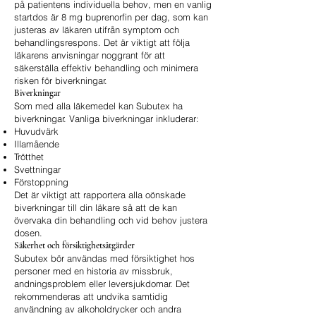
på patientens individuella behov, men en vanlig
startdos är 8 mg buprenorfin per dag, som kan
justeras av läkaren utifrån symptom och
behandlingsrespons. Det är viktigt att följa
läkarens anvisningar noggrant för att
säkerställa effektiv behandling och minimera
risken för biverkningar.
Biverkningar
Som med alla läkemedel kan Subutex ha
biverkningar. Vanliga biverkningar inkluderar:
Huvudvärk
Illamående
Trötthet
Svettningar
Förstoppning
Det är viktigt att rapportera alla oönskade
biverkningar till din läkare så att de kan
övervaka din behandling och vid behov justera
dosen.
Säkerhet och försiktighetsåtgärder
Subutex bör användas med försiktighet hos
personer med en historia av missbruk,
andningsproblem eller leversjukdomar. Det
rekommenderas att undvika samtidig
användning av alkoholdrycker och andra