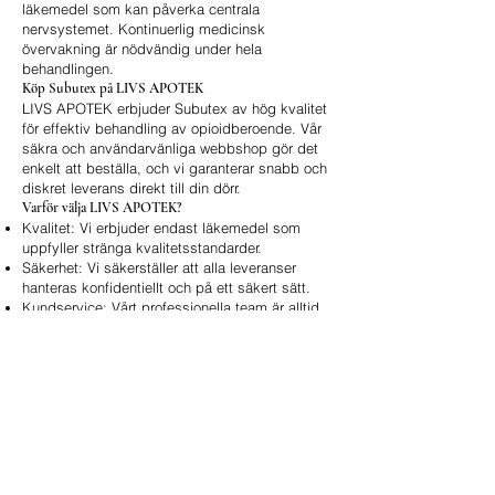
läkemedel som kan påverka centrala
nervsystemet. Kontinuerlig medicinsk
övervakning är nödvändig under hela
behandlingen.
Köp Subutex på LIVS APOTEK
LIVS APOTEK erbjuder Subutex av hög kvalitet
för effektiv behandling av opioidberoende. Vår
säkra och användarvänliga webbshop gör det
enkelt att beställa, och vi garanterar snabb och
diskret leverans direkt till din dörr.
Varför välja LIVS APOTEK?
Kvalitet: Vi erbjuder endast läkemedel som
uppfyller stränga kvalitetsstandarder.
Säkerhet: Vi säkerställer att alla leveranser
hanteras konfidentiellt och på ett säkert sätt.
Kundservice: Vårt professionella team är alltid
tillgängligt för att svara på frågor och ge stöd.
Online bestillingsskjema
Rask service 24/7