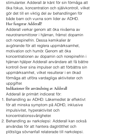
stimulanter. Adderall är känt för sin förmåga att
öka fokus, koncentration och självkontroll, vilket
gör det till en viktig del av behandlingen för
både barn och vuxna som lider av ADHD.
Hur fungerar Adderall?
Adderall verkar genom att öka nivåerna av
neurotransmittorer i hjärnan, främst dopamin
och norepinefrin. Dessa kemikalier är
avgörande för att reglera uppmärksamhet,
motivation och humör. Genom att öka
koncentrationen av dopamin och norepinefrin i
hjärnan hjälper Adderall användare att få bättre
kontroll över sina impulser och att förbättra sin
uppmärksamhet, vilket resulterar i en ökad
förmåga att utföra vardagliga aktiviteter och
uppgifter.
Indikationer för användning av Adderall
Adderall är primärt indicerat för:
Behandling av ADHD: Läkemedlet är effektivt
för att minska symptom på ADHD, inklusive
impulsivitet, hyperaktivitet och
koncentrationssvårigheter.
Behandling av narkolepsi: Adderall kan också
användas för att hantera dagtrötthet och
plötsliga sövnanfall relaterade till narkolepsi.