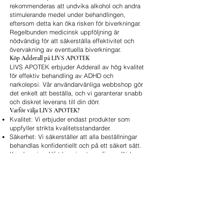
rekommenderas att undvika alkohol och andra
stimulerande medel under behandlingen,
eftersom detta kan öka risken för biverkningar.
Regelbunden medicinsk uppföljning är
nödvändig för att säkerställa effektivitet och
övervakning av eventuella biverkningar.
Köp Adderall på LIVS APOTEK
LIVS APOTEK erbjuder Adderall av hög kvalitet
för effektiv behandling av ADHD och
narkolepsi. Vår användarvänliga webbshop gör
det enkelt att beställa, och vi garanterar snabb
och diskret leverans till din dörr.
Varför välja LIVS APOTEK?
Kvalitet: Vi erbjuder endast produkter som
uppfyller strikta kvalitetsstandarder.
Säkerhet: Vi säkerställer att alla beställningar
behandlas konfidentiellt och på ett säkert sätt.
Kundservice: Vårt kunniga team finns alltid
tillgängligt för att svara på dina frågor.
Online bestillingsskjema