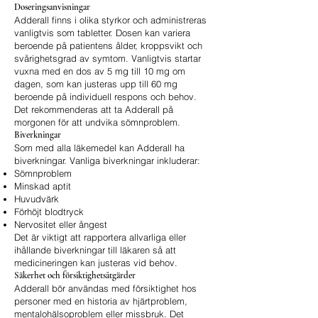
Doseringsanvisningar
Adderall finns i olika styrkor och administreras
vanligtvis som tabletter. Dosen kan variera
beroende på patientens ålder, kroppsvikt och
svårighetsgrad av symtom. Vanligtvis startar
vuxna med en dos av 5 mg till 10 mg om
dagen, som kan justeras upp till 60 mg
beroende på individuell respons och behov.
Det rekommenderas att ta Adderall på
morgonen för att undvika sömnproblem.
Biverkningar
Som med alla läkemedel kan Adderall ha
biverkningar. Vanliga biverkningar inkluderar:
Sömnproblem
Minskad aptit
Huvudvärk
Förhöjt blodtryck
Nervositet eller ångest
Det är viktigt att rapportera allvarliga eller
ihållande biverkningar till läkaren så att
medicineringen kan justeras vid behov.
Säkerhet och försiktighetsåtgärder
Adderall bör användas med försiktighet hos
personer med en historia av hjärtproblem,
mentalohälsoproblem eller missbruk. Det