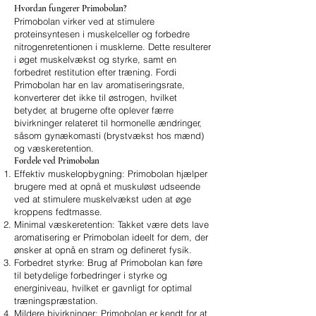
Hvordan fungerer Primobolan?
Primobolan virker ved at stimulere
proteinsyntesen i muskelceller og forbedre
nitrogenretentionen i musklerne. Dette resulterer
i øget muskelvækst og styrke, samt en
forbedret restitution efter træning. Fordi
Primobolan har en lav aromatiseringsrate,
konverterer det ikke til østrogen, hvilket
betyder, at brugerne ofte oplever færre
bivirkninger relateret til hormonelle ændringer,
såsom gynækomasti (brystvækst hos mænd)
og væskeretention.
Fordele ved Primobolan
Effektiv muskelopbygning: Primobolan hjælper
brugere med at opnå et muskuløst udseende
ved at stimulere muskelvækst uden at øge
kroppens fedtmasse.
Minimal væskeretention: Takket være dets lave
aromatisering er Primobolan ideelt for dem, der
ønsker at opnå en stram og defineret fysik.
Forbedret styrke: Brug af Primobolan kan føre
til betydelige forbedringer i styrke og
energiniveau, hvilket er gavnligt for optimal
træningspræstation.
Mildere bivirkninger: Primobolan er kendt for at