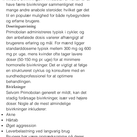
have færre bivirkninger sammenlignet med
mange andre anabole steroider, hvilket gør det
til en populær mulighed for både nybegyndere
og erfarne brugere.
Doseringsanvisning
Primobolan administreres typisk i cykler, og
den anbefalede dosis varierer afhængigt af
brugerens erfaring og mål. For mænd ligger
standarddoserne typisk mellem 300 mg og 600
mg pr. uge, mens kvinder ofte tager lavere
doser (50-150 mg pr. uge) for at minimere
hormonelle bivirkninger. Det er vigtigt at følge
en struktureret cyklus og konsultere med en
sundhedsprofessionel for at optimere
behandlingen.
Bivirkninger
Selvom Primobolan generelt er mildt, kan det
stadig forårsage bivirkninger, især ved højere
doser. Nogle af de mest almindelige
bivirkninger inkluderer:
Akne
Hårtab
Øget aggression
Leverbelastning ved langvarig brug
Brugere bør være opmærksomme på deres