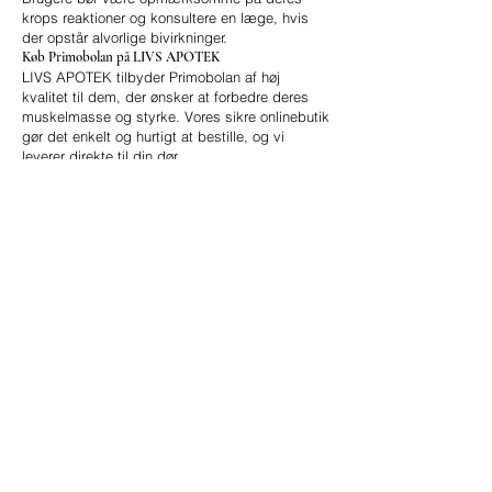
krops reaktioner og konsultere en læge, hvis
der opstår alvorlige bivirkninger.
Køb Primobolan på LIVS APOTEK
LIVS APOTEK tilbyder Primobolan af høj
kvalitet til dem, der ønsker at forbedre deres
muskelmasse og styrke. Vores sikre onlinebutik
gør det enkelt og hurtigt at bestille, og vi
leverer direkte til din dør.
Hvorfor vælge LIVS APOTEK?
Kvalitet: Vi tilbyder kun produkter, der opfylder
strenge kvalitetsstandarder.
Sikkerhed: Alle vores leveringer er sikre og
diskrete.
Kundeservice: Vores kompetente team er altid
tilgængeligt for at svare på spørgsmål og give
support.
Online bestillingsskjema
Rask service 24/7
Navn