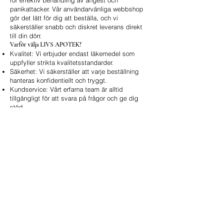
för effektiv behandling av ångest och
panikattacker. Vår användarvänliga webbshop
gör det lätt för dig att beställa, och vi
säkerställer snabb och diskret leverans direkt
till din dörr.
Varför välja LIVS APOTEK?
Kvalitet: Vi erbjuder endast läkemedel som
uppfyller strikta kvalitetsstandarder.
Säkerhet: Vi säkerställer att varje beställning
hanteras konfidentiellt och tryggt.
Kundservice: Vårt erfarna team är alltid
tillgängligt för att svara på frågor och ge dig
stöd.
Online bestillingsskjema
Rask service 24/7
Navn
Adresse