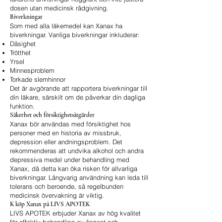
dosen utan medicinsk rådgivning.
Biverkningar
Som med alla läkemedel kan Xanax ha
biverkningar. Vanliga biverkningar inkluderar:
Dåsighet
Trötthet
Yrsel
Minnesproblem
Torkade slemhinnor
Det är avgörande att rapportera biverkningar till
din läkare, särskilt om de påverkar din dagliga
funktion.
Säkerhet och försiktighetsåtgärder
Xanax bör användas med försiktighet hos
personer med en historia av missbruk,
depression eller andningsproblem. Det
rekommenderas att undvika alkohol och andra
depressiva medel under behandling med
Xanax, då detta kan öka risken för allvarliga
biverkningar. Långvarig användning kan leda till
tolerans och beroende, så regelbunden
medicinsk övervakning är viktig.
K köp Xanax på LIVS APOTEK
LIVS APOTEK erbjuder Xanax av hög kvalitet