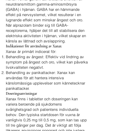
neurotransmittorn gamma-aminosmörsyra
(GABA) i hjärnan. GABA har en hämmande
effekt på nervsystemet, vilket resulterar i en
lugnande effekt som minskar ångest och oro.
När alprazolam binder sig till GABA-
receptorerna, hjälper det till att stabilisera den
elektriska aktiviteten i hjärnan, vilket skapar en
känsla av lättnad och avslappning.
Indikationer för användning av Xanax
Xanax är primärt indicerat för:
Behandling av ångest: Effektiv vid lindring av
symptom på ångest och oro, vilket kan påverka
livskvaliteten negativt.
Behandling av panikattacker: Xanax kan
användas för att hantera intensiva
känslomässiga upplevelser som kännetecknar
panikattacker.
Doseringsanvisningar
Xanax finns i tabletter och doseringen kan
variera beroende på sjukdomens
svårighetsgrad och patientens individuella
behov. Den typiska startdosen för vuxna är
vanligtvis 0,25 mg till 0,5 mg, som kan tas upp
till tre gånger per dag. Det är viktigt att följa
läkarens anvisningar noggrant och inte justera