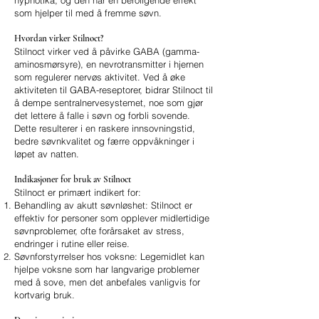
hypnotika, og den har en beroligende effekt
som hjelper til med å fremme søvn.
Hvordan virker Stilnoct?
Stilnoct virker ved å påvirke GABA (gamma-
aminosmørsyre), en nevrotransmitter i hjernen
som regulerer nervøs aktivitet. Ved å øke
aktiviteten til GABA-reseptorer, bidrar Stilnoct til
å dempe sentralnervesystemet, noe som gjør
det lettere å falle i søvn og forbli sovende.
Dette resulterer i en raskere innsovningstid,
bedre søvnkvalitet og færre oppvåkninger i
løpet av natten.
Indikasjoner for bruk av Stilnoct
Stilnoct er primært indikert for:
Behandling av akutt søvnløshet: Stilnoct er
effektiv for personer som opplever midlertidige
søvnproblemer, ofte forårsaket av stress,
endringer i rutine eller reise.
Søvnforstyrrelser hos voksne: Legemidlet kan
hjelpe voksne som har langvarige problemer
med å sove, men det anbefales vanligvis for
kortvarig bruk.