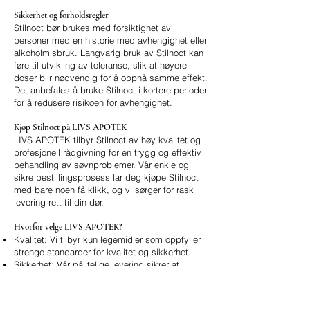
Sikkerhet og forholdsregler
Stilnoct bør brukes med forsiktighet av
personer med en historie med avhengighet eller
alkoholmisbruk. Langvarig bruk av Stilnoct kan
føre til utvikling av toleranse, slik at høyere
doser blir nødvendig for å oppnå samme effekt.
Det anbefales å bruke Stilnoct i kortere perioder
for å redusere risikoen for avhengighet.
Kjøp Stilnoct på LIVS APOTEK
LIVS APOTEK tilbyr Stilnoct av høy kvalitet og
profesjonell rådgivning for en trygg og effektiv
behandling av søvnproblemer. Vår enkle og
sikre bestillingsprosess lar deg kjøpe Stilnoct
med bare noen få klikk, og vi sørger for rask
levering rett til din dør.
Hvorfor velge LIVS APOTEK?
Kvalitet: Vi tilbyr kun legemidler som oppfyller
strenge standarder for kvalitet og sikkerhet.
Sikkerhet: Vår pålitelige levering sikrer at
bestillingene dine ankommer trygt.
Kundeservice: Vårt vennlige team er alltid
tilgjengelig for å svare på spørsmål og gi deg