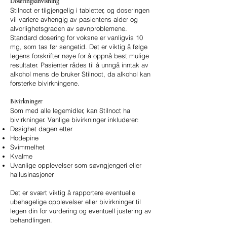
Doseringsanvisning
Stilnoct er tilgjengelig i tabletter, og doseringen
vil variere avhengig av pasientens alder og
alvorlighetsgraden av søvnproblemene.
Standard dosering for voksne er vanligvis 10
mg, som tas før sengetid. Det er viktig å følge
legens forskrifter nøye for å oppnå best mulige
resultater. Pasienter rådes til å unngå inntak av
alkohol mens de bruker Stilnoct, da alkohol kan
forsterke bivirkningene.
Bivirkninger
Som med alle legemidler, kan Stilnoct ha
bivirkninger. Vanlige bivirkninger inkluderer:
Døsighet dagen etter
Hodepine
Svimmelhet
Kvalme
Uvanlige opplevelser som søvngjengeri eller
hallusinasjoner
Det er svært viktig å rapportere eventuelle
ubehagelige opplevelser eller bivirkninger til
legen din for vurdering og eventuell justering av
behandlingen.