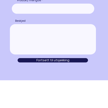
Produkt/ mengde
Beskjed
Fortsett til utsjekking