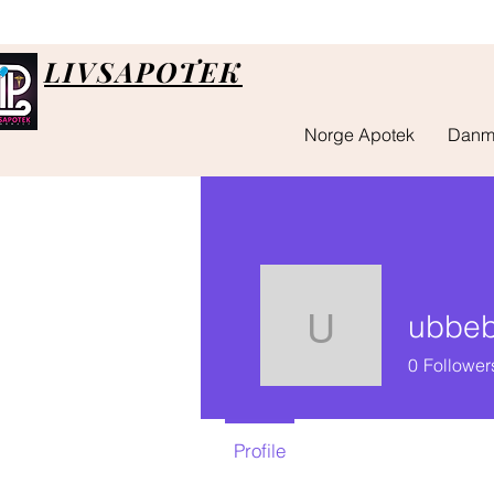
LIVSAPOTEK
Norge Apotek
Danm
ubbeb
ubbebjer
0
Follower
Profile