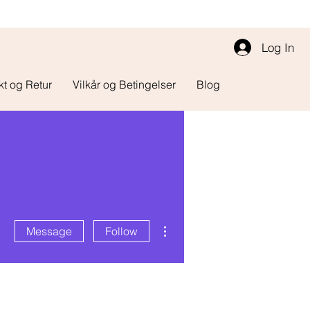
Log In
kt og Retur
Vilkår og Betingelser
Blog
More actions
Message
Follow