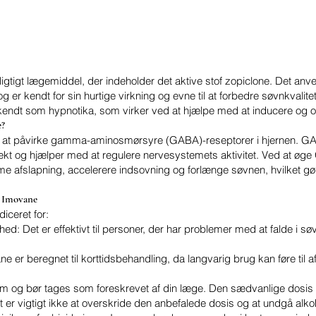
igtigt lægemiddel, der indeholder det aktive stof zopiclone. Det anv
g er kendt for sin hurtige virkning og evne til at forbedre søvnkvalit
kendt som hypnotika, som virker ved at hjælpe med at inducere og o
e?
 at påvirke gamma-aminosmørsyre (GABA)-reseptorer i hjernen. GAB
fekt og hjælper med at regulere nervesystemets aktivitet. Ved at øg
 afslapning, accelerere indsovning og forlænge søvnen, hvilket gør d
f Imovane
iceret for:
d: Det er effektivt til personer, der har problemer med at falde i søvn
ne er beregnet til korttidsbehandling, da langvarig brug kan føre til
orm og bør tages som foreskrevet af din læge. Den sædvanlige dosis
t er vigtigt ikke at overskride den anbefalede dosis og at undgå alk