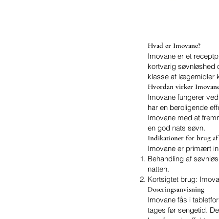
Hvad er Imovane?
Imovane er et receptpl
kortvarig søvnløshed o
klasse af lægemidler 
Hvordan virker Imovan
Imovane fungerer ved
har en beroligende ef
Imovane med at fremme
en god nats søvn.
Indikationer for brug a
Imovane er primært ind
Behandling af søvnløshe
natten.
Kortsigtet brug: Imova
Doseringsanvisning
Imovane fås i tabletf
tages før sengetid. De