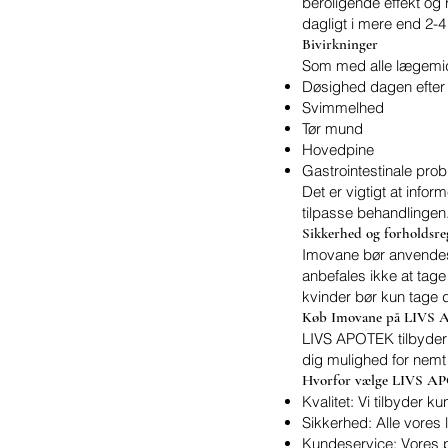
beroligende effekt og 
dagligt i mere end 2-
Bivirkninger
Som med alle lægemidl
Døsighed dagen efter
Svimmelhed
Tør mund
Hovedpine
Gastrointestinale pr
Det er vigtigt at info
tilpasse behandlingen
Sikkerhed og forholdsre
Imovane bør anvendes
anbefales ikke at tage
kvinder bør kun tage 
Køb Imovane på LIVS
LIVS APOTEK tilbyder I
dig mulighed for nemt a
Hvorfor vælge LIVS A
Kvalitet: Vi tilbyder k
Sikkerhed: Alle vores 
Kundeservice: Vores pr