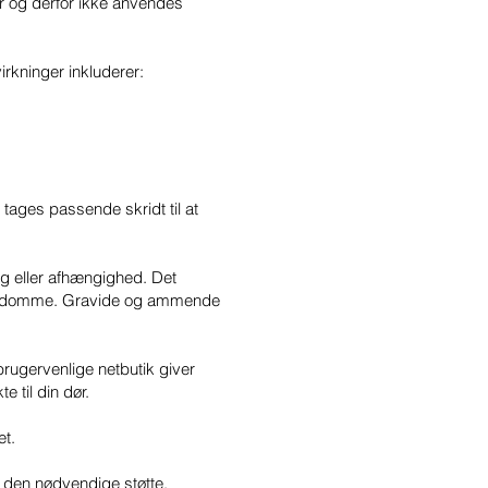
er og derfor ikke anvendes
rkninger inkluderer:
 tages passende skridt til at
g eller afhængighed. Det
ejssygdomme. Gravide og ammende
brugervenlige netbutik giver
e til din dør.
et.
e den nødvendige støtte.