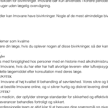
risikoen for bivirkninger. Imovane bør kun anvendes i kortere period
4 uger uden lægelig overvågning.
er kan Imovane have bivirkninger. Nogle af de mest almindelige bivi
oblemer som kvalme
rmere din læge, hvis du oplever nogen af disse bivirkninger, så der kan
.
gler
 med forsigtighed hos personer med en historie med alkoholmisbru
 Imovane, hvis du har eller har haft alvorlige leveren- eller luftv
dette lægemiddel efter konsultation med deres læge.
 APOTEK
movane af høj kvalitet til behandling af søvnløshed. Vores sikre og 
t bestille Imovane online, og vi sikrer hurtig og diskret levering direkt
POTEK?
un medicin, der opfylder strenge standarder for sikkerhed og effektivit
leverancer behandles fortroligt og sikkert.
ofessionelle team er altid klar til at besvare dine spørgsmål og giv