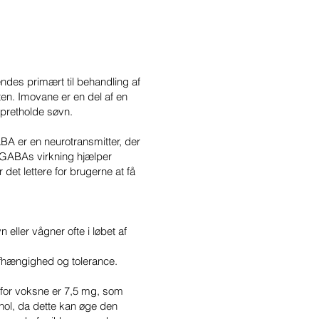
endes primært til behandling af
eten. Imovane er en del af en
pretholde søvn.
A er en neurotransmitter, der
e GABAs virkning hjælper
et lettere for brugerne at få
 eller vågner ofte i løbet af
 afhængighed og tolerance.
 for voksne er 7,5 mg, som
ohol, da dette kan øge den