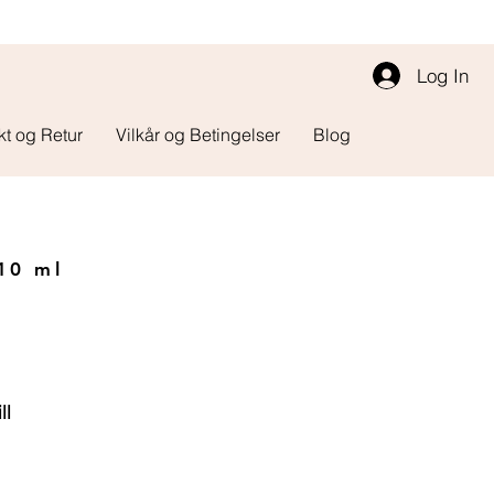
Log In
kt og Retur
Vilkår og Betingelser
Blog
/10 ml
ll