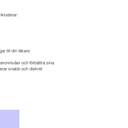
nkluderar:
r till din läkare.
ronnivåer och förbättra sina
terar snabb och diskret