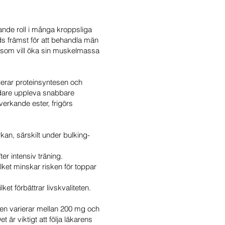
ande roll i många kroppsliga
ds främst för att behandla män
 som vill öka sin muskelmassa
lerar proteinsyntesen och
ndare uppleva snabbare
erkande ester, frigörs
an, särskilt under bulking-
er intensiv träning.
lket minskar risken för toppar
et förbättrar livskvaliteten.
sen varierar mellan 200 mg och
är viktigt att följa läkarens