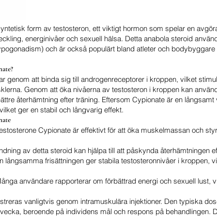
yntetisk form av testosteron, ett viktigt hormon som spelar en avgör
veckling, energinivåer och sexuell hälsa. Detta anabola steroid använ
ypogonadism) och är också populärt bland atleter och bodybyggare
nate?
r genom att binda sig till androgenreceptorer i kroppen, vilket stimu
sklerna. Genom att öka nivåerna av testosteron i kroppen kan anvä
ttre återhämtning efter träning. Eftersom Cypionate är en långsamt v
ilket ger en stabil och långvarig effekt.
nate
tosterone Cypionate är effektivt för att öka muskelmassan och styrk
ning av detta steroid kan hjälpa till att påskynda återhämtningen eft
n långsamma frisättningen ger stabila testosteronnivåer i kroppen, vi
ånga användare rapporterar om förbättrad energi och sexuell lust, vilk
treras vanligtvis genom intramuskulära injektioner. Den typiska do
 vecka, beroende på individens mål och respons på behandlingen. Det 