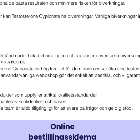
ppnå de bästa resultaten och minimera risken för biverkningar.
 kan Testosterone Cypionate ha biverkningar. Vanliga biverkningar i
 tillstånd under hela behandlingen och rapportera eventuella biverkninga
 LIVS APOTEK
rone Cypionate av hög kvalitet för dem som önskar öka sina testoste
h användarvänliga webbshop gör det enkelt att beställa, och vi garan
odukter som uppfyller strikta kvalitetsstandarder.
hanteras konfidentiellt och säkert.
 team är alltid tillgängligt för att svara på frågor och ge dig stöd.
Online
bestillingsskjema