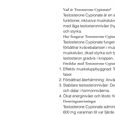
Vad är Testosterone Cypionate?
Testosterone Cypionate är en s
funktioner, inklusive muskelut
med låga testosteronnivåer (h
och styrka.
Hur fungerar Testosterone Cypio
Testosterone Cypionate fungera
förbättrar kvävebalansen i mu
muskelväxt, ökad styrka och bä
testosteron gradvis i kroppen, v
Fördelar med Testosterone Cypio
Effektiv muskeluppbyggnad: Tes
faser.
Förbättrad återhämtning: Använd
Stabilare testosteronnivåer: De
och dalar i hormonnivåerna.
Ökat energinivåer och libido: M
Doseringsanvisningar
Testosterone Cypionate adminis
600 mg varannan till var fjärde