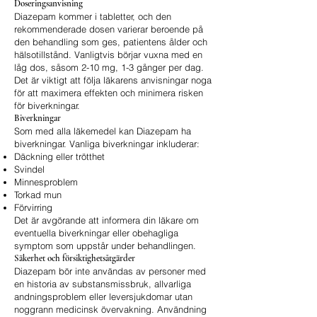
Doseringsanvisning
Diazepam kommer i tabletter, och den
rekommenderade dosen varierar beroende på
den behandling som ges, patientens ålder och
hälsotillstånd. Vanligtvis börjar vuxna med en
låg dos, såsom 2-10 mg, 1-3 gånger per dag.
Det är viktigt att följa läkarens anvisningar noga
för att maximera effekten och minimera risken
för biverkningar.
Biverkningar
Som med alla läkemedel kan Diazepam ha
biverkningar. Vanliga biverkningar inkluderar:
Däckning eller trötthet
Svindel
Minnesproblem
Torkad mun
Förvirring
Det är avgörande att informera din läkare om
eventuella biverkningar eller obehagliga
symptom som uppstår under behandlingen.
Säkerhet och försiktighetsåtgärder
Diazepam bör inte användas av personer med
en historia av substansmissbruk, allvarliga
andningsproblem eller leversjukdomar utan
noggrann medicinsk övervakning. Användning