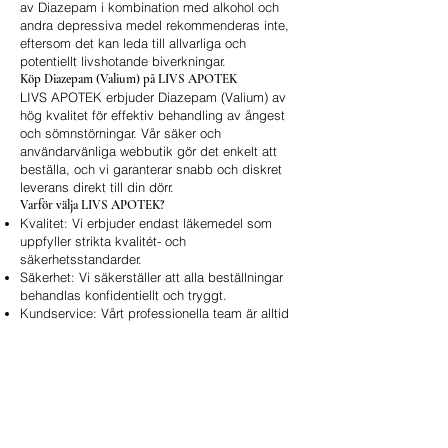
av Diazepam i kombination med alkohol och
andra depressiva medel rekommenderas inte,
eftersom det kan leda till allvarliga och
potentiellt livshotande biverkningar.
Köp Diazepam (Valium) på LIVS APOTEK
LIVS APOTEK erbjuder Diazepam (Valium) av
hög kvalitet för effektiv behandling av ångest
och sömnstörningar. Vår säker och
användarvänliga webbutik gör det enkelt att
beställa, och vi garanterar snabb och diskret
leverans direkt till din dörr.
Varför välja LIVS APOTEK?
Kvalitet: Vi erbjuder endast läkemedel som
uppfyller strikta kvalitét- och
säkerhetsstandarder.
Säkerhet: Vi säkerställer att alla beställningar
behandlas konfidentiellt och tryggt.
Kundservice: Vårt professionella team är alltid
tillgängligt för att svara på frågor och ge dig
stöd.
Online bestillingsskjema