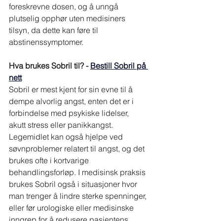
foreskrevne dosen, og å unngå 
plutselig opphør uten medisiners 
tilsyn, da dette kan føre til 
abstinenssymptomer.
Hva brukes Sobril til? - 
Bestill Sobril på 
nett
Sobril er mest kjent for sin evne til å 
dempe alvorlig angst, enten det er i 
forbindelse med psykiske lidelser, 
akutt stress eller panikkangst. 
Legemidlet kan også hjelpe ved 
søvnproblemer relatert til angst, og det 
brukes ofte i kortvarige 
behandlingsforløp. I medisinsk praksis 
brukes Sobril også i situasjoner hvor 
man trenger å lindre sterke spenninger, 
eller før urologiske eller medisinske 
inngrep for å redusere pasientens 