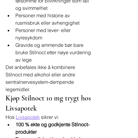
følsomme for bivirkninger som fall 
og svimmelhet
Personer med historie av 
rusmisbruk eller avhengighet
Personer med lever- eller 
nyresykdom
Gravide og ammende bør bare 
bruke Stilnoct etter nøye vurdering 
av lege
Det anbefales ikke å kombinere 
Stilnoct med alkohol eller andre 
sentralnervesystem-dempende 
legemidler.
Kjøp Stilnoct 10 mg trygt hos 
Livsapotek
Hos 
Livsapotek
 sikrer vi:
100 % ekte og godkjente Stilnoct-
produkter