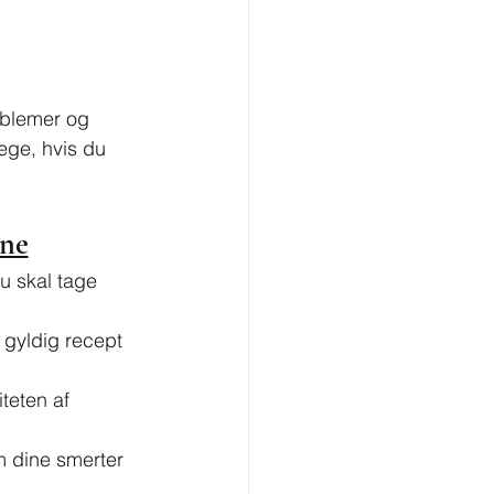
oblemer og 
æge, hvis du 
ine
u skal tage 
 gyldig recept 
teten af 
m dine smerter 