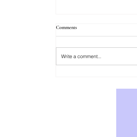
Comments
Write a comment...
AOD-9604: Effektiv Støtte for
Vekttap og Fettforbrenning -
Kjøp AOD-9604 i Norge