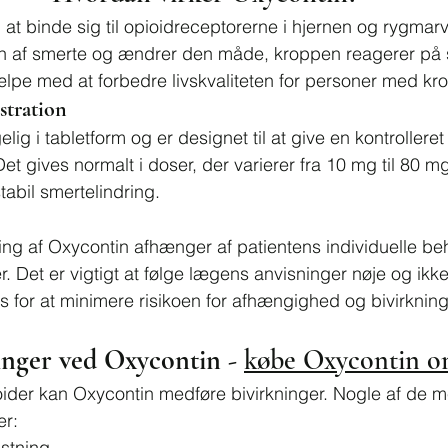
at binde sig til opioidreceptorerne i hjernen og rygmarve
en af smerte og ændrer den måde, kroppen reagerer på 
jælpe med at forbedre livskvaliteten for personer med kro
tration
ig i tabletform og er designet til at give en kontrolleret 
et gives normalt i doser, der varierer fra 10 mg til 80 m
stabil smertelindring.
ng af Oxycontin afhænger af patientens individuelle beh
. Det er vigtigt at følge lægens anvisninger nøje og ikke
 for at minimere risikoen for afhængighed og bivirkning
inger ved Oxycontin - 
købe Oxycontin o
der kan Oxycontin medføre bivirkninger. Nogle af de me
er:
stning