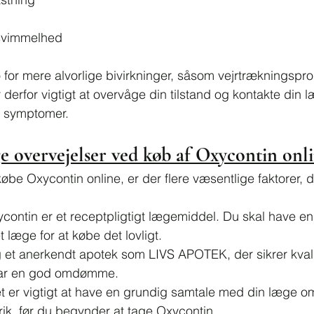
 svimmelhed
o for mere alvorlige bivirkninger, såsom vejrtrækningspr
derfor vigtigt at overvåge din tilstand og kontakte din l
 symptomer.
ge overvejelser ved køb af Oxycontin onl
øbe Oxycontin online, er der flere væsentlige faktorer, d
ycontin er et receptpligtigt lægemiddel. Du skal have en
t læge for at købe det lovligt.
 et anerkendt apotek som LIVS APOTEK, der sikrer kvali
har en god omdømme.
et er vigtigt at have en grundig samtale med din læge o
rik, før du begynder at tage Oxycontin.