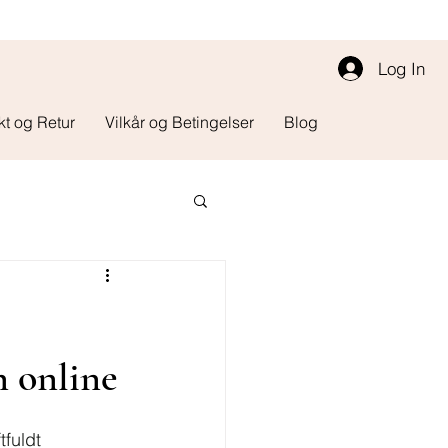
Log In
kt og Retur
Vilkår og Betingelser
Blog
n online
fuldt 