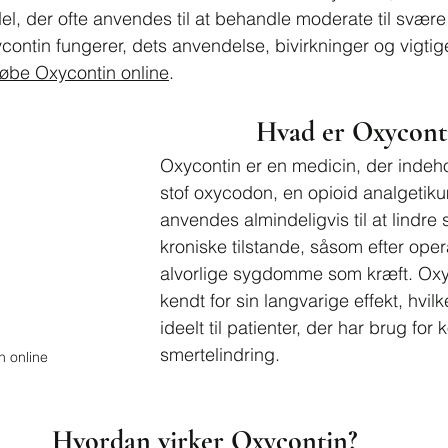
l, der ofte anvendes til at behandle moderate til svære s
ntin fungerer, dets anvendelse, bivirkninger og vigtige
øbe Oxycontin online
.
Hvad er Oxycont
Oxycontin er en medicin, der indeho
stof oxycodon, en opioid analgetik
anvendes almindeligvis til at lindre
kroniske tilstande, såsom efter opera
alvorlige sygdomme som kræft. Oxy
kendt for sin langvarige effekt, hvilk
ideelt til patienter, der har brug for 
smertelindring.
n online
Hvordan virker Oxycontin?