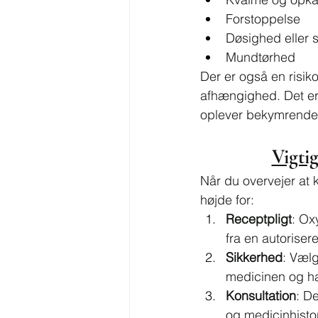
Forstoppelse
Døsighed eller
Mundtørhed
Der er også en risik
afhængighed. Det er 
oplever bekymrende
Vigti
Når du overvejer at k
højde for:
Receptpligt
: Ox
fra en autorisere
Sikkerhed
: Vælg
medicinen og 
Konsultation
: D
og medicinhisto