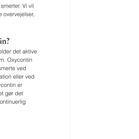
merter. Vi vil 
 overvejelser, 
in?
lder det aktive 
um. Oxycontin 
 smerte ved 
tion eller ved 
contin er 
et gør det 
kontinuerlig 