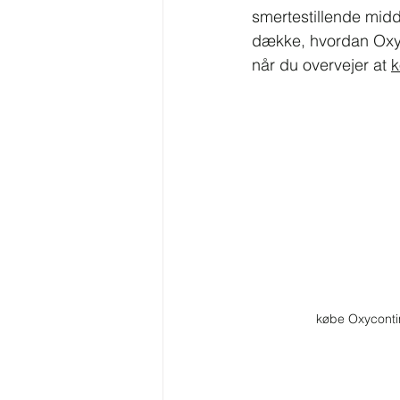
smertestillende midde
dække, hvordan Oxyco
når du overvejer at 
k
købe Oxyconti