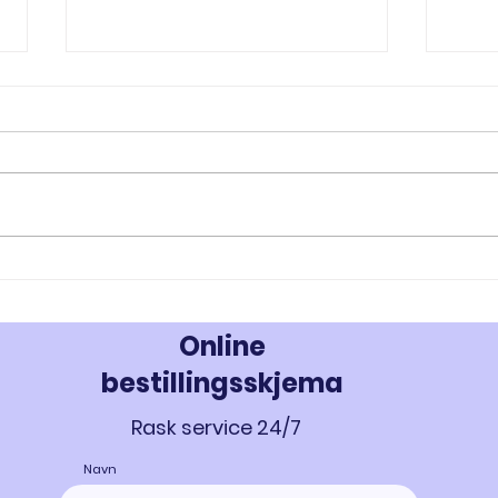
RAD-140 og RAD-150: Innovativ
MK-67
Styrke- og Muskeloppbygging -
Styrk
Kjøp Testolone i Norge
677 i
Online
bestillingsskjema
Rask service 24/7
Navn