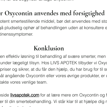
r Oxycontin anvendes med forsigtighed
otent smertestillende middel, bør det anvendes med stor
dgå pludselig ophør af behandlingen uden at konsultere 
bstinenssymptomer.
Konklusion
 effektiv løsning til behandling af svære smerter, men d
 under lægeligt tilsyn. Hos LIVS APOTEK tilbyder vi Oxyco
iser og sikrer, at du får den hjælp, du har brug for til s
l angående Oxycontin eller vores øvrige produkter, er d
takte vores venlige team.
side 
livsapotek.com
 for at lære mere om Oxycontin og 
er til din smertebehandling. Vi står klar til at hjælpe dig