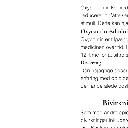
Oxycodon virker ved 
reducerer opfattels
stimuli. Dette kan h
Oxycontin Adminis
Oxycontin er tilgængel
medicinen over tid. D
12. time for at sikre 
Dosering
Den nøjagtige doseri
erfaring med opioider
den anbefalede dosis
Bivirkn
Som med andre opioi
bivirkninger inkluder
Kvalme og opka