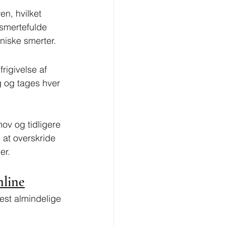
n, hvilket 
smertefulde 
niske smerter.
frigivelse af 
g og tages hver 
ov og tidligere 
 at overskride 
er.
nline
st almindelige 