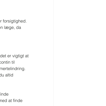
 forsigtighed. 
en læge, da 
et er vigtigt at 
ntin til 
mertelindring. 
u altid 
finde 
 med at finde 