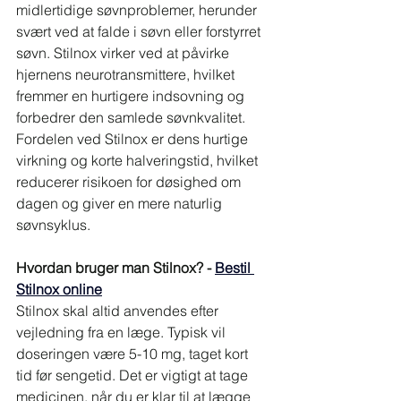
midlertidige søvnproblemer, herunder 
svært ved at falde i søvn eller forstyrret 
søvn. Stilnox virker ved at påvirke 
hjernens neurotransmittere, hvilket 
fremmer en hurtigere indsovning og 
forbedrer den samlede søvnkvalitet. 
Fordelen ved Stilnox er dens hurtige 
virkning og korte halveringstid, hvilket 
reducerer risikoen for døsighed om 
dagen og giver en mere naturlig 
søvnsyklus.
Hvordan bruger man Stilnox? - 
Bestil 
Stilnox online
Stilnox skal altid anvendes efter 
vejledning fra en læge. Typisk vil 
doseringen være 5-10 mg, taget kort 
tid før sengetid. Det er vigtigt at tage 
medicinen, når du er klar til at lægge 