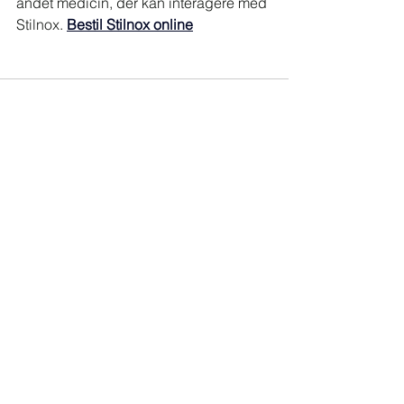
andet medicin, der kan interagere med 
Stilnox. 
Bestil Stilnox online
See All
Recent Posts