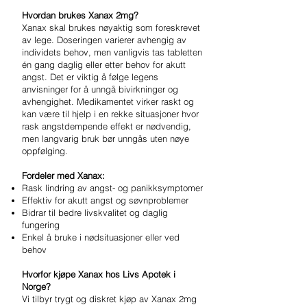
Hvordan brukes Xanax 2mg?
Xanax skal brukes nøyaktig som foreskrevet
av lege. Doseringen varierer avhengig av
individets behov, men vanligvis tas tabletten
én gang daglig eller etter behov for akutt
angst. Det er viktig å følge legens
anvisninger for å unngå bivirkninger og
avhengighet. Medikamentet virker raskt og
kan være til hjelp i en rekke situasjoner hvor
rask angstdempende effekt er nødvendig,
men langvarig bruk bør unngås uten nøye
oppfølging.
Fordeler med Xanax:
Rask lindring av angst- og panikksymptomer
Effektiv for akutt angst og søvnproblemer
Bidrar til bedre livskvalitet og daglig
fungering
Enkel å bruke i nødsituasjoner eller ved
behov
Hvorfor kjøpe Xanax hos Livs Apotek i
Norge?
Vi tilbyr trygt og diskret kjøp av Xanax 2mg