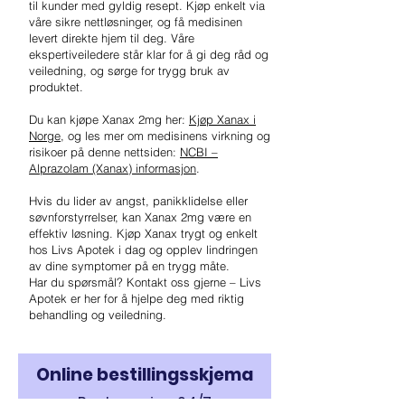
til kunder med gyldig resept. Kjøp enkelt via
våre sikre nettløsninger, og få medisinen
levert direkte hjem til deg. Våre
ekspertiveiledere står klar for å gi deg råd og
veiledning, og sørge for trygg bruk av
produktet.
Du kan kjøpe Xanax 2mg her:
Kjøp Xanax i
Norge
, og les mer om medisinens virkning og
risikoer på denne nettsiden:
NCBI –
Alprazolam (Xanax) informasjon
.
Hvis du lider av angst, panikklidelse eller
søvnforstyrrelser, kan Xanax 2mg være en
effektiv løsning. Kjøp Xanax trygt og enkelt
hos Livs Apotek i dag og opplev lindringen
av dine symptomer på en trygg måte.
Har du spørsmål? Kontakt oss gjerne – Livs
Apotek er her for å hjelpe deg med riktig
behandling og veiledning.
Online bestillingsskjema
Rask service 24/7