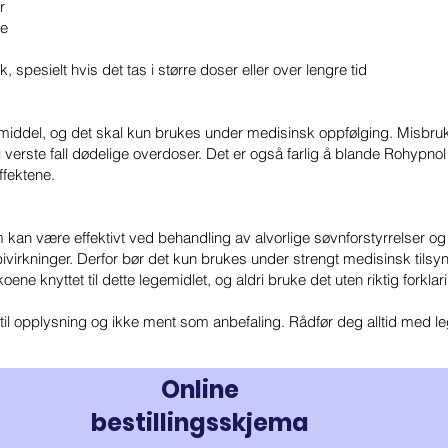
r
se
 spesielt hvis det tas i større doser eller over lengre tid
iddel, og det skal kun brukes under medisinsk oppfølging. Misbruk ell
verste fall dødelige overdoser. Det er også farlig å blande Rohypnol
ffektene.
m kan være effektivt ved behandling av alvorlige søvnforstyrrelser og
bivirkninger. Derfor bør det kun brukes under strengt medisinsk tilsyn
koene knyttet til dette legemidlet, og aldri bruke det uten riktig forkla
il opplysning og ikke ment som anbefaling. Rådfør deg alltid med leg
Online
bestillingsskjema