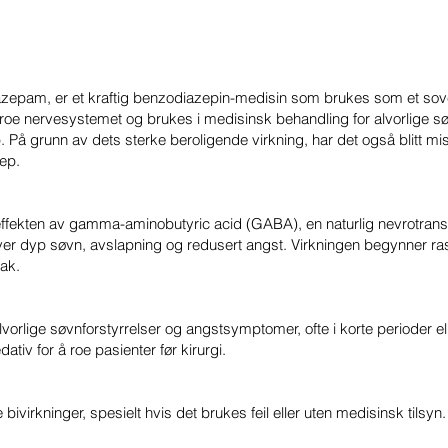
azepam, er et kraftig benzodiazepin-medisin som brukes som et sovem
 roe nervesystemet og brukes i medisinsk behandling for alvorlige sø
 På grunn av dets sterke beroligende virkning, har det også blitt misbr
rep.
 effekten av gamma-aminobutyric acid (GABA), en naturlig nevrotr
lever dyp søvn, avslapning og redusert angst. Virkningen begynner ra
tak.
orlige søvnforstyrrelser og angstsymptomer, ofte i korte perioder ell
tiv for å roe pasienter før kirurgi.
 bivirkninger, spesielt hvis det brukes feil eller uten medisinsk tilsyn