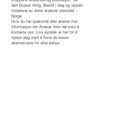
den brukes riktig. Bestill i dag og opplev
fordelene av dette anabole steroidet i
Norge.
Hvis du har spørsmål eller ønsker mer
informasjon om Anavar, ikke nøl med å
kontakte oss. Livs Apotek er her for å
hjelpe deg med å finne de beste
alternativene for dine behov.
Online bestillingsskjema
Rask service 24/7
Navn
Adresse