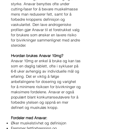
styrke. Anavar benyttes ofte under
cutting-faser for å bevare muskelmasse
mens man reduserer fett, samt for å
forbedre kroppens definisjon og
vaskularitet. Den lave androgeniske
profilen gjør Anavar til et foretrukket valg
for brukere som ønsker en lavere risiko
for bivirkninger sammenlignet med andre
steroider.
Hvordan brukes Anavar 10mg?
Anavar 10mg er enkel å bruke og kan tas
som en daglig tablett, ofte i sykluser på
6-8 uker avhengig av individuelle mål og
erfaring. Det er viktig å følge
anbefalingene for dosering og varighet
for å minimere risikoen for bivirkninger og
maksimere fordelene. Anavar er også
populært blant konkurranseutøvere for å
forbedre ytelsen og oppnå en mer
definert og muskuløs kropp.
Fordeler med Anavar:
Øker muskelstivhet og definisjon
Fremmer fettforbrenning og