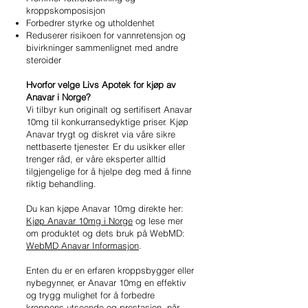
kroppskomposisjon
Forbedrer styrke og utholdenhet
Reduserer risikoen for vannretensjon og
bivirkninger sammenlignet med andre
steroider
Hvorfor velge Livs Apotek for kjøp av
Anavar i Norge?
Vi tilbyr kun originalt og sertifisert Anavar
10mg til konkurransedyktige priser. Kjøp
Anavar trygt og diskret via våre sikre
nettbaserte tjenester. Er du usikker eller
trenger råd, er våre eksperter alltid
tilgjengelige for å hjelpe deg med å finne
riktig behandling.
Du kan kjøpe Anavar 10mg direkte her:
Kjøp Anavar 10mg i Norge
og lese mer
om produktet og dets bruk på WebMD:
WebMD Anavar Informasjon
.
Enten du er en erfaren kroppsbygger eller
nybegynner, er Anavar 10mg en effektiv
og trygg mulighet for å forbedre
kroppens utseende og prestasjon, når