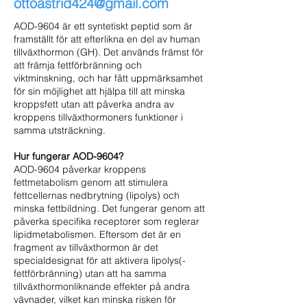
ottoastrid424@gmail.com
AOD-9604 är ett syntetiskt peptid som är
framställt för att efterlikna en del av human
tillväxthormon (GH). Det används främst för
att främja fettförbränning och
viktminskning, och har fått uppmärksamhet
för sin möjlighet att hjälpa till att minska
kroppsfett utan att påverka andra av
kroppens tillväxthormoners funktioner i
samma utsträckning.
Hur fungerar AOD-9604?
AOD-9604 påverkar kroppens
fettmetabolism genom att stimulera
fettcellernas nedbrytning (lipolys) och
minska fettbildning. Det fungerar genom att
påverka specifika receptorer som reglerar
lipidmetabolismen. Eftersom det är en
fragment av tillväxthormon är det
specialdesignat för att aktivera lipolys(-
fettförbränning) utan att ha samma
tillväxthormonliknande effekter på andra
vävnader, vilket kan minska risken för