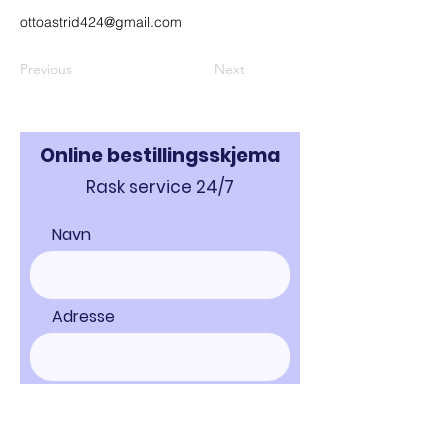
ottoastrid424@gmail.com
Previous
Next
Online bestillingsskjema
Rask service 24/7
Navn
Adresse
Telefonnummer