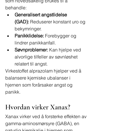
som hovedsakelig brukes til å 
behandle:
Generalisert angstlidelse 
(GAD):
 Reduserer konstant uro og 
bekymringer.
Panikklidelse:
 Forebygger og 
lindrer panikkanfall.
Søvnproblemer:
 Kan hjelpe ved 
alvorlige tilfeller av søvnløshet 
relatert til angst.
Virkestoffet alprazolam hjelper ved å 
balansere kjemiske ubalanser i 
hjernen som forårsaker angst og 
panikk.
Hvordan virker Xanax?
Xanax virker ved å forsterke effekten av 
gamma-aminosmørsyre (GABA), en 
naturlig kjemikalie i hjernen som 