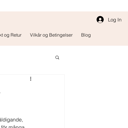
Log In
kt og Retur
Vilkår og Betingelser
Blog
-
äldigande, 
l för många, 