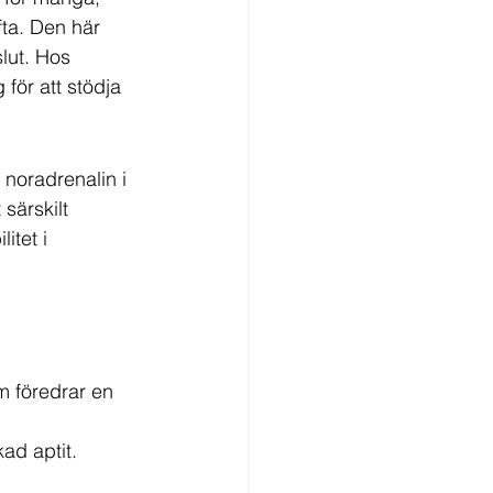
ta. Den här 
slut. Hos 
för att stödja 
 noradrenalin i 
särskilt 
itet i 
om föredrar en 
ad aptit.