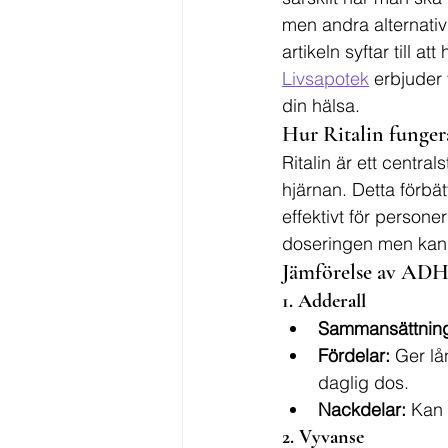
men andra alternati
artikeln syftar till a
Livsapotek
 erbjuder
din hälsa.
Hur Ritalin funger
Ritalin är ett centr
hjärnan. Detta förbät
effektivt för persone
doseringen men kan 
Jämförelse av AD
1. Adderall
Sammansättnin
Fördelar:
 Ger lå
daglig dos.
Nackdelar:
 Kan 
2. Vyvanse