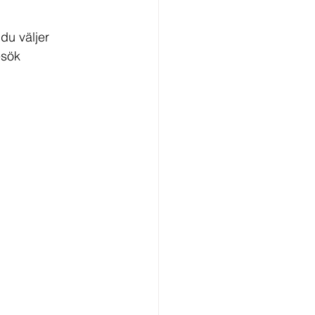
du väljer 
esök 