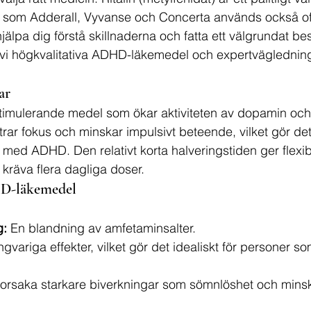
v som Adderall, Vyvanse och Concerta används också of
tt hjälpa dig förstå skillnaderna och fatta ett välgrundat be
 vi högkvalitativa ADHD-läkemedel och expertvägledning 
ar
alstimulerande medel som ökar aktiviteten av dopamin och
trar fokus och minskar impulsivt beteende, vilket gör det 
r med ADHD. Den relativt korta halveringstiden ger flexibil
kräva flera dagliga doser.
HD-läkemedel
g:
 En blandning av amfetaminsalter.
ngvariga effekter, vilket gör det idealiskt för personer s
orsaka starkare biverkningar som sömnlöshet och minsk