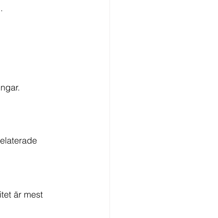
.
ingar.
elaterade 
tet är mest 