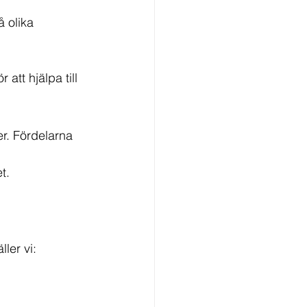
 olika 
 att hjälpa till 
r. Fördelarna 
t.
ller vi: