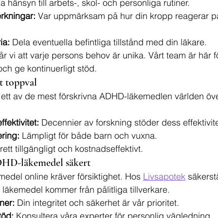
Ta hänsyn till arbets-, skol- och personliga rutiner.
erkningar:
 Var uppmärksam på hur din kropp reagerar på
ia:
 Dela eventuella befintliga tillstånd med din läkare.
tår vi att varje persons behov är unika. Vårt team är här för
h ge kontinuerligt stöd.
tt toppval
de ett av de mest förskrivna ADHD-läkemedlen världen öve
ektivitet:
 Decennier av forskning stöder dess effektivite
ering:
 Lämpligt för både barn och vuxna.
rett tillgängligt och kostnadseffektivt.
HD-läkemedel säkert
del online kräver försiktighet. Hos 
Livsapotek
 säkerstä
a läkemedel kommer från pålitliga tillverkare.
ner:
 Din integritet och säkerhet är vår prioritet.
töd:
 Konsultera våra experter för personlig vägledning.