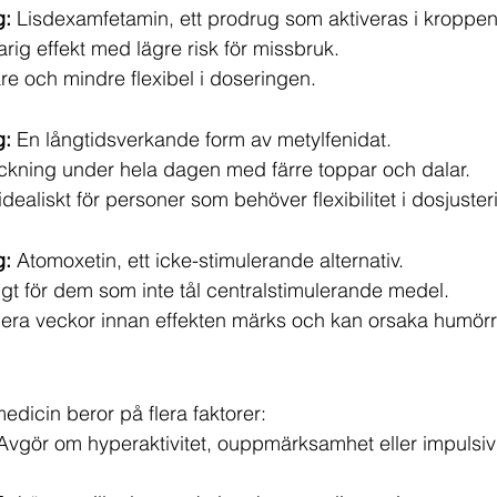
g:
 Lisdexamfetamin, ett prodrug som aktiveras i kroppen
rig effekt med lägre risk för missbruk.
re och mindre flexibel i doseringen.
g:
 En långtidsverkande form av metylfenidat.
äckning under hela dagen med färre toppar och dalar.
 idealiskt för personer som behöver flexibilitet i dosjuster
g:
 Atomoxetin, ett icke-stimulerande alternativ.
gt för dem som inte tål centralstimulerande medel.
flera veckor innan effekten märks och kan orsaka humörr
edicin beror på flera faktorer:
Avgör om hyperaktivitet, ouppmärksamhet eller impulsivi