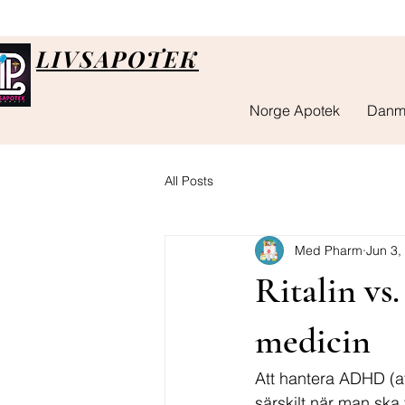
LIVSAPOTEK
Norge Apotek
Danm
All Posts
Med Pharm
Jun 3,
Ritalin vs
medicin
Att hantera ADHD (at
särskilt när man ska v