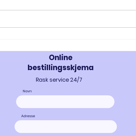
RAD-140 og RAD-150: Innovativ
MK-67
Styrke- og Muskeloppbygging -
Styrk
Kjøp Testolone i Norge
677 i
Online
bestillingsskjema
Rask service 24/7
Navn
Adresse