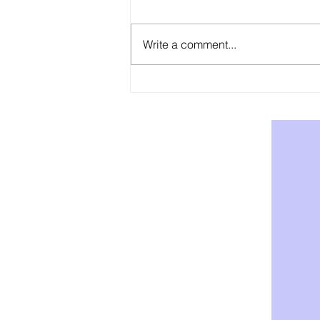
Write a comment...
AOD-9604: Effektiv Støtte for
Vekttap og Fettforbrenning -
Kjøp AOD-9604 i Norge