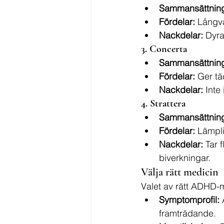
Sammansättnin
Fördelar:
 Långva
Nackdelar:
 Dyra
3. Concerta
Sammansättnin
Fördelar:
 Ger t
Nackdelar:
 Inte
4. Strattera
Sammansättnin
Fördelar:
 Lämpli
Nackdelar:
 Tar 
biverkningar.
Välja rätt medicin
Valet av rätt ADHD-m
Symptomprofil:
 
framträdande.