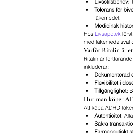
Livsstilsbehov:
 
Tolerans för biv
läkemedel.
Medicinsk histor
Hos 
Livsapotek
 förs
med läkemedelsval oc
Varför Ritalin är e
Ritalin är fortfaran
inkluderar:
Dokumenterad eff
Flexibilitet i dos
Tillgänglighet:
 B
Hur man köper AD
Att köpa ADHD-läkeme
Autenticitet:
 All
Säkra transaktio
Farmaceutiskt s