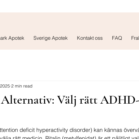
ark Apotek
Sverige Apotek
Kontakt oss
FAQ
Fra
 2025
2 min read
. Alternativ: Välj rätt ADHD
tention deficit hyperactivity disorder) kan kännas överv
älja rätt medicin. Ritalin (metylfenidat) är ett pålitligt va