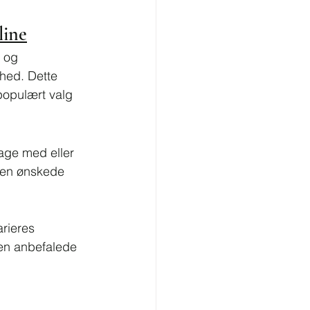
line
 og 
hed. Dette 
populært valg 
tage med eller 
den ønskede 
rieres 
den anbefalede 