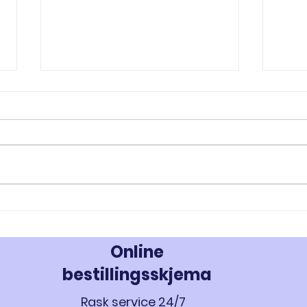
RAD-140 og RAD-150: Innovativ
MK-67
Styrke- og Muskeloppbygging -
Styrk
Kjøp Testolone i Norge
677 i
Online
bestillingsskjema
Rask service 24/7