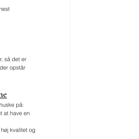
mest 
, så det er 
der opstår 
ne
 huske på:
t at have en 
øj kvalitet og 