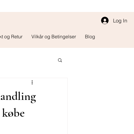
Log In
kt og Retur
Vilkår og Betingelser
Blog
handling
- købe