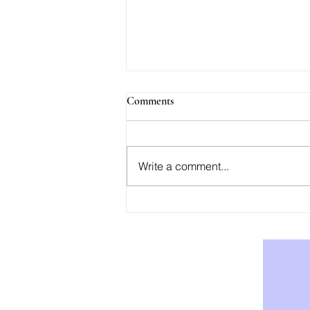
Comments
Write a comment...
AOD-9604: Effektiv Støtte for
Vekttap og Fettforbrenning -
Kjøp AOD-9604 i Norge