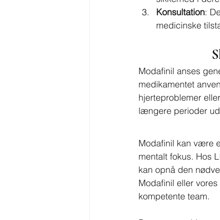
Konsultation
: D
medicinske tils
S
Modafinil anses gene
medikamentet anvend
hjerteproblemer eller
længere perioder ud
Modafinil kan være en
mentalt fokus. Hos L
kan opnå den nødvend
Modafinil eller vores
kompetente team.