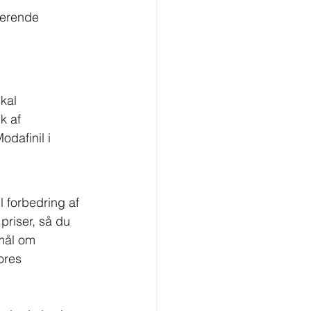
terende 
kal 
k af 
odafinil i 
l forbedring af 
priser, så du 
mål om 
ores 