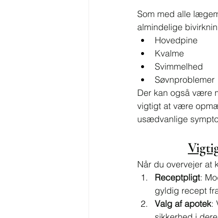
Som med alle lægemid
almindelige bivirknin
Hovedpine
Kvalme
Svimmelhed
Søvnproblemer
Der kan også være me
vigtigt at være opmæ
usædvanlige sympto
Vigti
Når du overvejer at 
Receptpligt
: Mo
gyldig recept fra
Valg af apotek
:
sikkerhed i dere