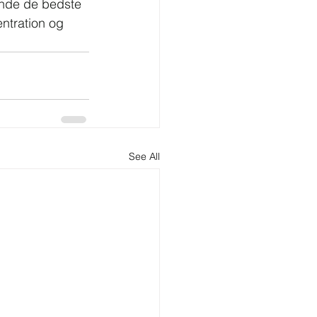
inde de bedste 
entration og 
See All