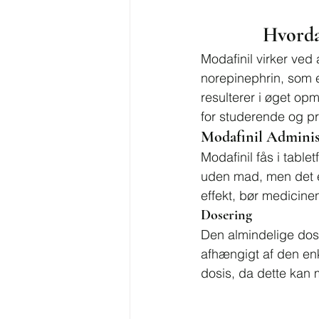
Hvorda
Modafinil virker ved 
norepinephrin, som 
resulterer i øget op
for studerende og pr
Modafinil Adminis
Modafinil fås i table
uden mad, men det er
effekt, bør medicin
Dosering
Den almindelige dosi
afhængigt af den enk
dosis, da dette kan 