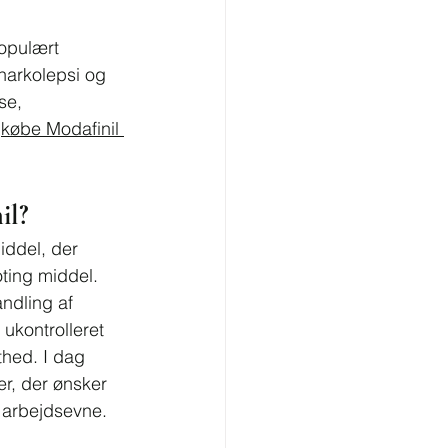
populært 
narkolepsi og 
se, 
 
købe Modafinil 
il?
iddel, der 
ting middel. 
andling af 
 ukontrolleret 
hed. I dag 
r, der ønsker 
 arbejdsevne.