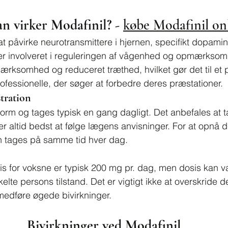
n virker Modafinil? - 
købe Modafinil on
at påvirke neurotransmittere i hjernen, specifikt dopamin
er involveret i reguleringen af vågenhed og opmærksom
mærksomhed og reduceret træthed, hvilket gør det til et 
ofessionelle, der søger at forbedre deres præstationer.
tration
tform og tages typisk en gang dagligt. Det anbefales at 
 altid bedst at følge lægens anvisninger. For at opnå 
en tages på samme tid hver dag.
s for voksne er typisk 200 mg pr. dag, men dosis kan va
elte persons tilstand. Det er vigtigt ikke at overskride 
medføre øgede bivirkninger.
Bivirkninger ved Modafinil