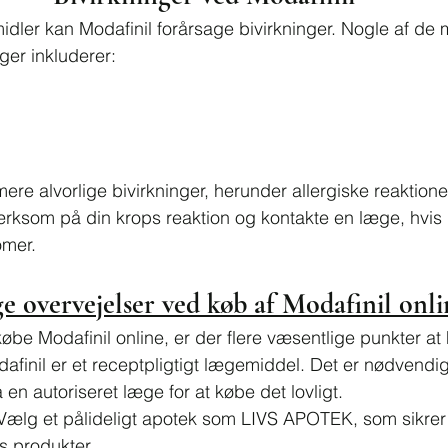
ler kan Modafinil forårsage bivirkninger. Nogle af de 
ger inkluderer:
re alvorlige bivirkninger, herunder allergiske reaktioner
rksom på din krops reaktion og kontakte en læge, hvis 
mer.
ge overvejelser ved køb af Modafinil onli
købe Modafinil online, er der flere væsentlige punkter at
dafinil er et receptpligtigt lægemiddel. Det er nødvendig
 en autoriseret læge for at købe det lovligt.
 Vælg et pålideligt apotek som LIVS APOTEK, som sikrer h
s produkter.