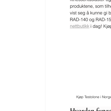
produktene, som til
vist seg å kunne gi 
RAD-140 og RAD-150, 
nettbutikk
 i dag! 
Kjø
Kjøp Testolone i Norg
Hvordan fung