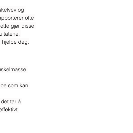
skelvev og 
pporterer ofte 
ette gjør disse 
ltatene. 
 hjelpe deg.
uskelmasse 
 noe som kan 
det tar å 
ffektivt.