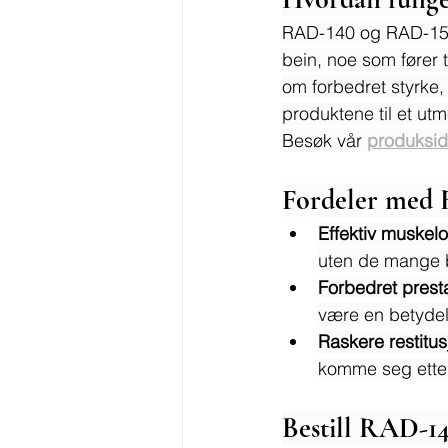
RAD-140 og RAD-150 
bein, noe som fører 
om forbedret styrke, 
produktene til et ut
Besøk vår 
produksi
Fordeler med
Effektiv muskel
uten de mange bi
Forbedret prest
være en betydel
Raskere restitus
komme seg etter 
Bestill RAD-1