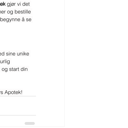
tek
 gjør vi det 
er og bestille 
n begynne å se 
d sine unike 
rlig 
 og start din 
vs Apotek!