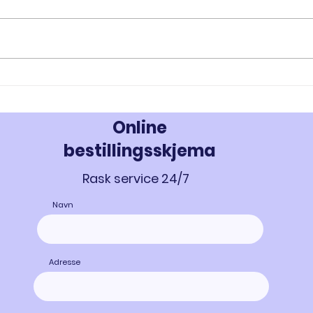
MK-677: En Effektiv Løsning for
MK-67
Styrke og Restitusjon - Kjøp MK-
Vækst
677 i Norge
677 
Online
bestillingsskjema
Rask service 24/7
Navn
Adresse