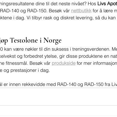
reningsresultatene dine til det neste nivået? Hos 
Livs Apo
til RAD-140 og RAD-150. Besøk vår 
nettbutikk
 for å lære m
ktene i dag. Vi tilbyr rask og diskret levering, så du ka
jøp Testolone i Norge
kan være nøkler til din suksess i treningsverdenen. Me
lvekst og forbedret ytelse, gir disse produktene en natu
ine fitnessmål. Besøk vår 
produkside
 for mer informasjon
e og prestasjoner i dag.
mål er innen rekkevidde med RAD-140 og RAD-150 fra Li