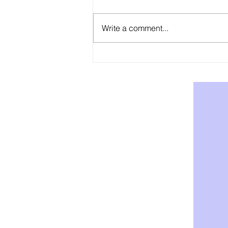
Write a comment...
AOD-9604: Effektiv Støtte for
Vekttap og Fettforbrenning -
Kjøp AOD-9604 i Norge