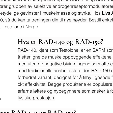
hører gruppen av selektive androgenreseptormodulatore
betydelige gevinster i muskelmasse og styrke. Hos 
Livs 
så du kan ta treningen din til nye høyder. Bestill enkelt
p Testolone i Norge
Hva er RAD-140 og RAD-150?
RAD-140, kjent som Testolone, er en SARM som e
å etterligne de muskeloppbyggende effektene a
men uten de negative bivirkningene som ofte e
med tradisjonelle anabole steroider. RAD-150 e
forbedret variant, designet for å tilby lignende
økt effektivitet. Begge produktene er populære
erfarne løftere og nybegynnere som ønsker å f
fysiske prestasjon.
e
erer RAD-140 og RAD-150?