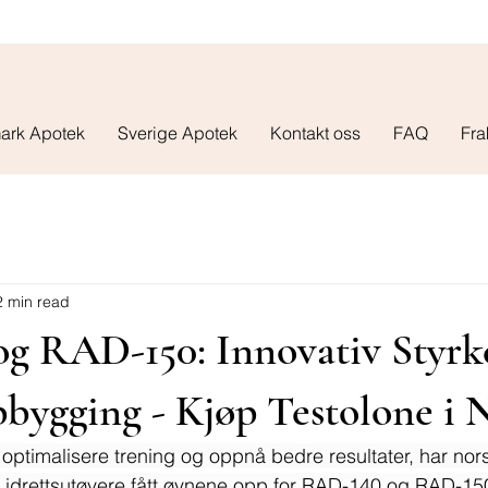
ark Apotek
Sverige Apotek
Kontakt oss
FAQ
Fra
2 min read
g RAD-150: Innovativ Styrk
bygging - Kjøp Testolone i 
 optimalisere trening og oppnå bedre resultater, har nor
g idrettsutøvere fått øynene opp for RAD-140 og RAD-15