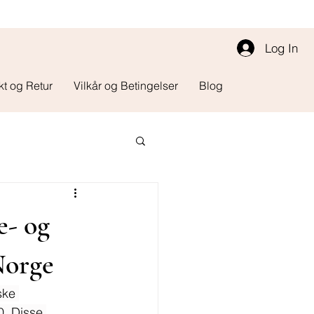
Log In
kt og Retur
Vilkår og Betingelser
Blog
e- og
Norge
ske 
0. Disse 