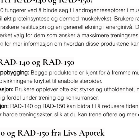
fungerer ved å binde seg til androgenreseptorer i mu
til økt proteinsyntese og dermed muskelvekst. Brukere ra
raskere restitusjon og en generell økning i energinivå. D
merket valg for dem som ønsker å maksimere treningsresu
de
 for mer informasjon om hvordan disse produktene kan
 RAD-140 og RAD-150
oppbygging:
 Begge produktene er kjent for å fremme m
virkningene knyttet til anabole steroider.
asjon:
 Brukere opplever ofte økt styrke og utholdenhet,
ig fordel under trening og konkurranser.
jon:
 RAD-140 og RAD-150 kan bidra til å redusere tiden 
harde treningsøkter, slik at du kan trene oftere og mer e
40 og RAD-150 fra Livs Apotek