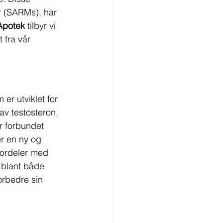
r (SARMs), har 
Apotek
 tilbyr vi 
 fra vår 
r utviklet for 
v testosteron, 
r forbundet 
r en ny og 
 fordeler med 
 blant både 
orbedre sin 