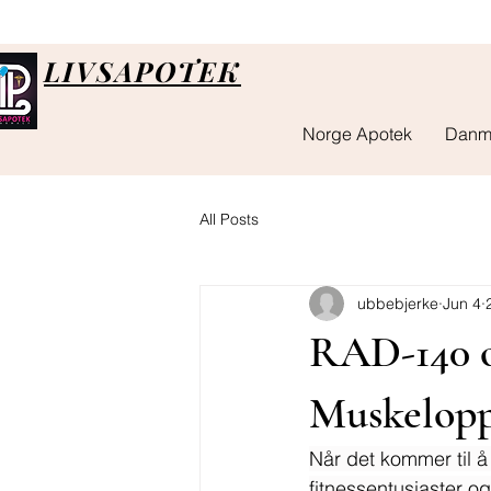
LIVSAPOTEK
Norge Apotek
Danm
All Posts
ubbebjerke
Jun 4
RAD-140 o
Muskelopp
Når det kommer til å
fitnessentusiaster o