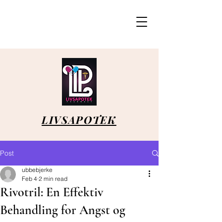
LIVSAPOTEK
Post
ubbebjerke
Feb 4
2 min read
Rivotril: En Effektiv
Behandling for Angst og