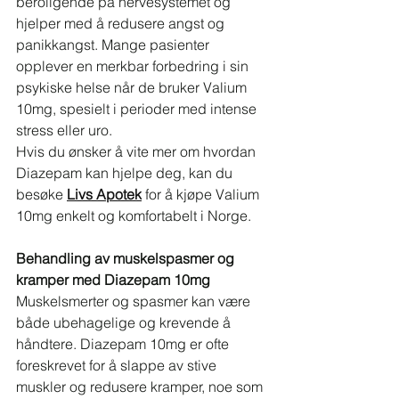
beroligende på nervesystemet og 
hjelper med å redusere angst og 
panikkangst. Mange pasienter 
opplever en merkbar forbedring i sin 
psykiske helse når de bruker Valium 
10mg, spesielt i perioder med intense 
stress eller uro.
Hvis du ønsker å vite mer om hvordan 
Diazepam kan hjelpe deg, kan du 
besøke 
Livs Apotek
 for å kjøpe Valium 
10mg enkelt og komfortabelt i Norge.
Behandling av muskelspasmer og 
kramper med Diazepam 10mg
Muskelsmerter og spasmer kan være 
både ubehagelige og krevende å 
håndtere. Diazepam 10mg er ofte 
foreskrevet for å slappe av stive 
muskler og redusere kramper, noe som 