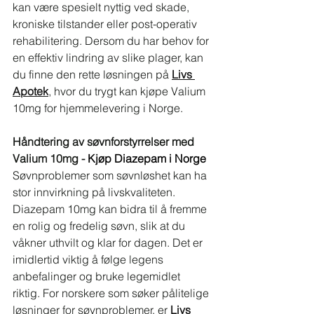
kan være spesielt nyttig ved skade, 
kroniske tilstander eller post-operativ 
rehabilitering. Dersom du har behov for 
en effektiv lindring av slike plager, kan 
du finne den rette løsningen på 
Livs 
Apotek
, hvor du trygt kan kjøpe Valium 
10mg for hjemmelevering i Norge.
Håndtering av søvnforstyrrelser med 
Valium 10mg - 
Kjøp Diazepam i Norge
Søvnproblemer som søvnløshet kan ha 
stor innvirkning på livskvaliteten. 
Diazepam 10mg kan bidra til å fremme 
en rolig og fredelig søvn, slik at du 
våkner uthvilt og klar for dagen. Det er 
imidlertid viktig å følge legens 
anbefalinger og bruke legemidlet 
riktig. For norskere som søker pålitelige 
løsninger for søvnproblemer, er 
Livs 