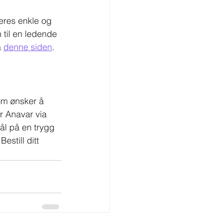
eres enkle og 
 til en ledende 
 
denne siden
. 
om ønsker å 
r Anavar via 
ål på en trygg 
still ditt 