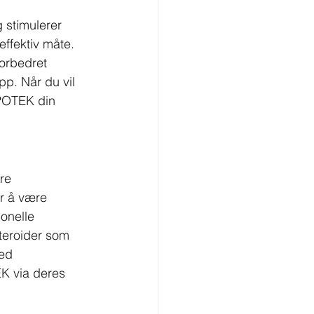
 stimulerer 
ffektiv måte. 
forbedret 
p. Når du vil 
POTEK din 
re 
or å være 
monelle 
teroider som 
ed 
EK via deres 