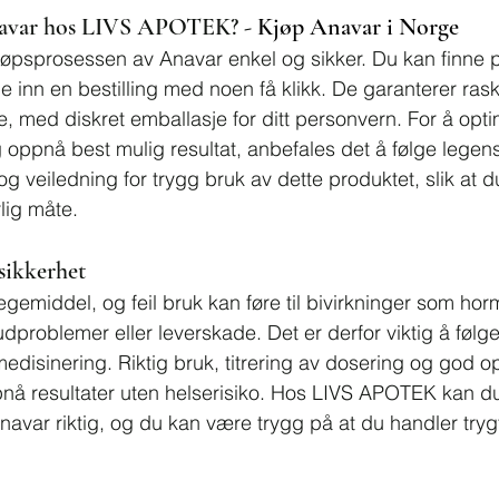
avar hos LIVS APOTEK? - 
Kjøp Anavar i Norge
øpsprosessen av Anavar enkel og sikker. Du kan finne p
e inn en bestilling med noen få klikk. De garanterer rask
se, med diskret emballasje for ditt personvern. For å opti
oppnå best mulig resultat, anbefales det å følge legens
g veiledning for trygg bruk av dette produktet, slik at 
lig måte.
sikkerhet
legemiddel, og feil bruk kan føre til bivirkninger som hor
dproblemer eller leverskade. Det er derfor viktig å følge
disinering. Riktig bruk, titrering av dosering og god op
nå resultater uten helserisiko. Hos LIVS APOTEK kan du
avar riktig, og du kan være trygg på at du handler tryg