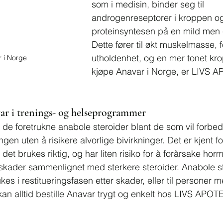
som i medisin, binder seg til 
androgenreseptorer i kroppen og
proteinsyntesen på en mild men e
Dette fører til økt muskelmasse, 
utholdenhet, og en mer tonet krop
 i Norge
kjøpe Anavar i Norge, er LIVS A
.
r i trenings- og helseprogrammer
v de foretrukne anabole steroider blant de som vil forbed
n uten å risikere alvorlige bivirkninger. Det er kjent f
 det brukes riktig, og har liten risiko for å forårsake hor
rskader sammenlignet med sterkere steroider. Anabole s
s i restitueringsfasen etter skader, eller til personer m
an alltid bestille Anavar trygt og enkelt hos LIVS APOT