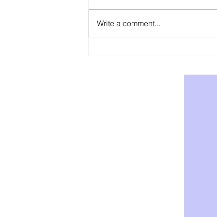
Write a comment...
AOD-9604: Effektiv Støtte for
Vekttap og Fettforbrenning -
Kjøp AOD-9604 i Norge