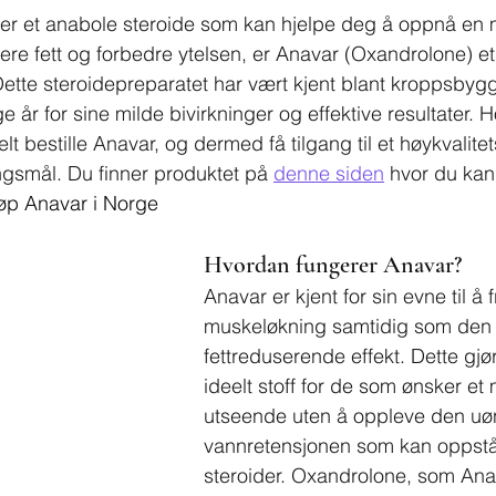
tter et anabole steroide som kan hjelpe deg å oppnå en m
e fett og forbedre ytelsen, er Anavar (Oxandrolone) et
ette steroidepreparatet har vært kjent blant kroppsbyg
e år for sine milde bivirkninger og effektive resultater. 
 bestille Anavar, og dermed få tilgang til et høykvalite
ingsmål. Du finner produktet på 
denne siden
 hvor du kan
øp Anavar i Norge
Hvordan fungerer Anavar?
Anavar er kjent for sin evne til å
muskeløkning samtidig som den 
fettreduserende effekt. Dette gjør
ideelt stoff for de som ønsker et 
utseende uten å oppleve den uø
vannretensjonen som kan oppst
steroider. Oxandrolone, som Anav