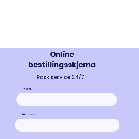
RAD-140 og RAD-150: Innovativ
MK-67
Styrke- og Muskeloppbygging -
Styrk
Kjøp Testolone i Norge
677 i
Online
bestillingsskjema
Rask service 24/7
Navn
Adresse