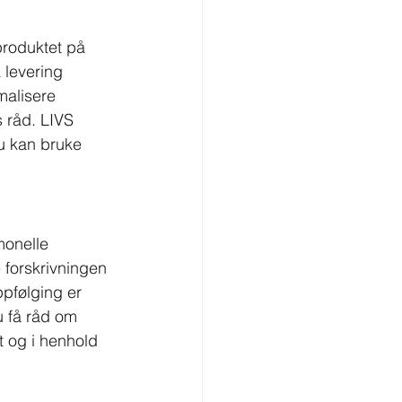
roduktet på 
 levering 
malisere 
 råd. LIVS 
du kan bruke 
monelle 
 forskrivningen 
pfølging er 
 få råd om 
t og i henhold 