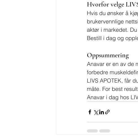
Hvorfor velge LI
Hvis du ønsker å kj
brukervennlige netts
aktør i markedet. Du
Bestill i dag og opp
Oppsummering
Anavar er en av de m
forbedre muskeldefin
LIVS APOTEK, får du
måte. For best result
Anavar i dag hos L