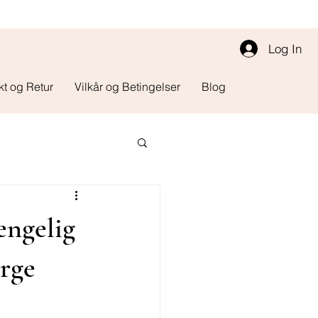
Log In
kt og Retur
Vilkår og Betingelser
Blog
engelig
rge