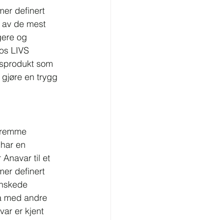
er definert 
 av de mest 
gere og 
Hos LIVS 
tsprodukt som 
 gjøre en trygg 
 fremme 
har en 
 Anavar til et 
mer definert 
nskede 
å med andre 
ar er kjent 