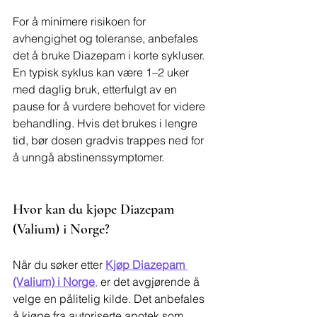
For å minimere risikoen for 
avhengighet og toleranse, anbefales 
det å bruke Diazepam i korte sykluser. 
En typisk syklus kan være 1–2 uker 
med daglig bruk, etterfulgt av en 
pause for å vurdere behovet for videre 
behandling. Hvis det brukes i lengre 
tid, bør dosen gradvis trappes ned for 
å unngå abstinenssymptomer.
Hvor kan du kjøpe Diazepam 
(Valium) i Norge?
Når du søker etter 
Kjøp Diazepam 
(Valium) i Norge
,
 er det avgjørende å 
velge en pålitelig kilde. Det anbefales 
å kjøpe fra autoriserte apotek som 