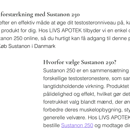
onforstærkning med Sustanon 250
efter en effektiv måde at øge dit testosteronniveau på, k
 produkt for dig. Hos LIVS APOTEK tilbyder vi en enkel o
tanon 250 online, så du hurtigt kan få adgang til denne
Køb Sustanon i Danmark
Hvorfor vælge Sustanon 250?
Sustanon 250 er en sammensætning af
forskellige testosteronestere, som s
langtidsholdende virkning. Produktet 
pålidelighed og effekt, hvilket gør det t
foretrukket valg blandt mænd, der øn
forbedre deres muskelopbygning, sty
generelle velvære. Hos LIVS APOTEK
bestille 
Sustanon 250
 og modtage di