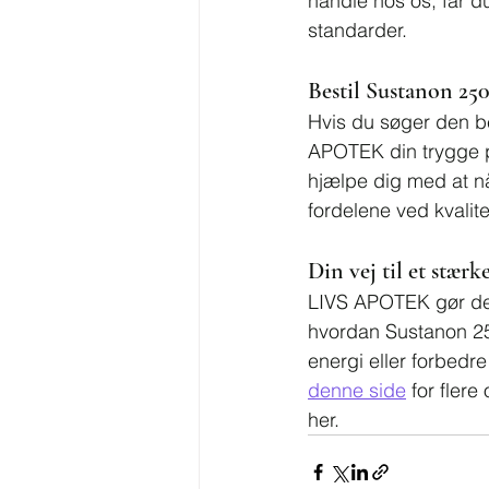
handle hos os, får d
standarder.
Bestil Sustanon 2
Hvis du søger den b
APOTEK din trygge pa
hjælpe dig med at nå
fordelene ved kvalite
Din vej til et stærke
LIVS APOTEK gør det
hvordan Sustanon 25
energi eller forbedr
denne side
 for flere
her.