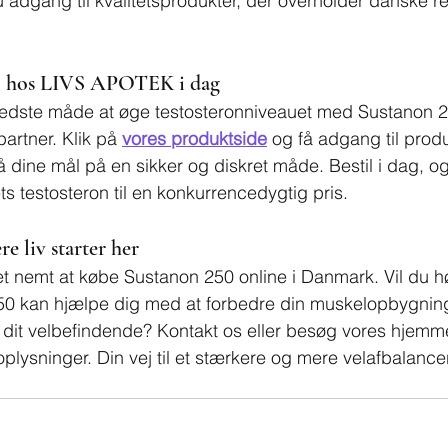
u adgang til kvalitetsprodukter, der overholder danske re
50 hos LIVS APOTEK i dag
edste måde at øge testosteronniveauet med Sustanon 25
rtner. Klik på 
vores produktside
 og få adgang til produ
 dine mål på en sikker og diskret måde. Bestil i dag, og
ts testosteron til en konkurrencedygtig pris.
re liv starter her
 nemt at købe Sustanon 250 online i Danmark. Vil du h
0 kan hjælpe dig med at forbedre din muskelopbygning
e dit velbefindende? Kontakt os eller besøg vores hjemm
 oplysninger. Din vej til et stærkere og mere velafbalancere