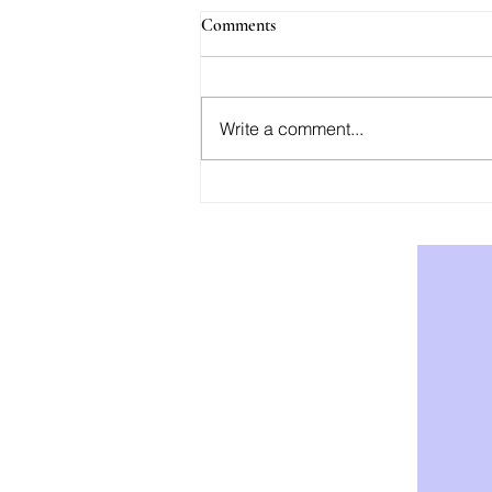
Comments
Write a comment...
AOD-9604: Effektiv Støtte for
Vekttap og Fettforbrenning -
Kjøp AOD-9604 i Norge