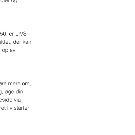
gler og 
0, er LIVS 
ktet, der kan 
 oplev 
øre mere om, 
, øge din 
eside via 
t liv starter 