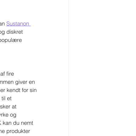
an 
Sustanon 
g diskret 
 populære 
 fire 
ammen giver en 
er kendt for sin 
il et 
sker at 
rke og 
 kan du nemt 
ne produkter 