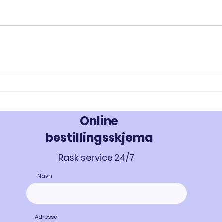
RAD-140 og RAD-150: Innovativ
MK-67
Styrke- og Muskeloppbygging -
Styrk
Kjøp Testolone i Norge
677 i
Online
bestillingsskjema
Rask service 24/7
Navn
Adresse