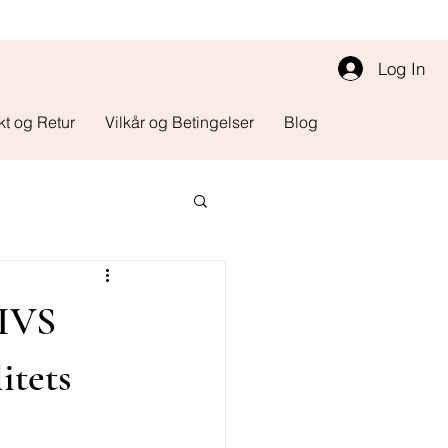
Log In
kt og Retur
Vilkår og Betingelser
Blog
LIVS
itets