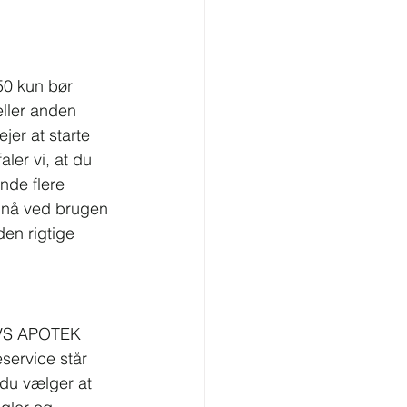
250 kun bør 
ller anden 
er at starte 
ler vi, at du 
nde flere 
pnå ved brugen 
en rigtige 
IVS APOTEK 
eservice står 
du vælger at 