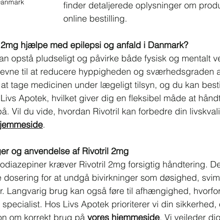
 Danmark
finder detaljerede oplysninger om produ
online bestilling.
l 2mg hjælpe med epilepsi og anfald i Danmark?
n opstå pludseligt og påvirke både fysisk og mentalt vel
 evne til at reducere hyppigheden og sværhedsgraden af
t at tage medicinen under lægeligt tilsyn, og du kan bestil
a Livs Apotek, hvilket giver dig en fleksibel måde at hånd
 Vil du vide, hvordan Rivotril kan forbedre din livskvali
hjemmeside
.
ger og anvendelse af Rivotril 2mg
iazepiner kræver Rivotril 2mg forsigtig håndtering. Det 
 dosering for at undgå bivirkninger som døsighed, svim
Langvarig brug kan også føre til afhængighed, hvorfo
specialist. Hos Livs Apotek prioriterer vi din sikkerhed,
on om korrekt brug på 
vores hjemmeside
. Vi vejleder d