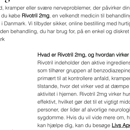
d, kramper eller svære nerveproblemer, der påvirker din l
 du købe 
Rivotril 2mg
, en velkendt medicin til behandling
 i Danmark. Vi tilbyder sikker, online bestilling med hurti
 den behandling, du har brug for, på en enkel og diskre
rk
Hvad er Rivotril 2mg, og hvordan virker
Rivotril indeholder den aktive ingredie
som tilhører gruppen af benzodiazepine
primært til at kontrollere anfald, krampe
tilstande, hvor det virker ved at dæmp
aktivitet i hjernen. Rivotril 2mg virker hur
effektivt, hvilket gør det til et vigtigt mid
personer, der lider af alvorlige neurolog
sygdomme. Hvis du vil vide mere om, hv
kan hjælpe dig, kan du besøge 
Livs Ap