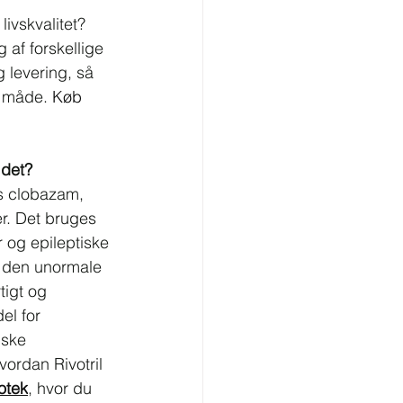
ivskvalitet? 
 af forskellige 
g levering, så 
t måde. 
Køb 
 det?
ns clobazam, 
r. Det bruges 
r og epileptiske 
e den unormale 
tigt og 
del for 
iske 
ordan Rivotril 
otek
, hvor du 