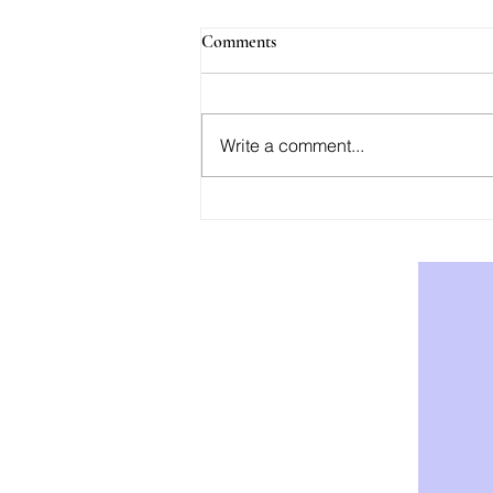
Comments
Write a comment...
AOD-9604: Effektiv Støtte for
Vekttap og Fettforbrenning -
Kjøp AOD-9604 i Norge