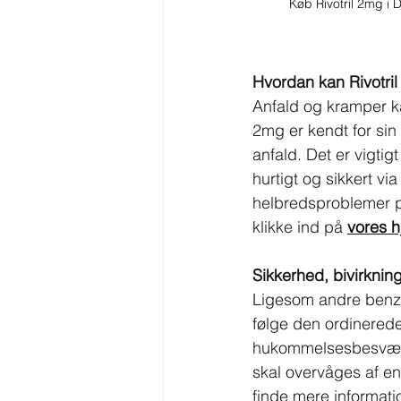
Køb Rivotril 2mg i
Hvordan kan Rivotri
Anfald og kramper ka
2mg er kendt for sin
anfald. Det er vigtig
hurtigt og sikkert vi
helbredsproblemer på.
klikke ind på 
vores 
Sikkerhed, bivirknin
Ligesom andre benzod
følge den ordinerede
hukommelsesbesvær. 
skal overvåges af en 
finde mere informati