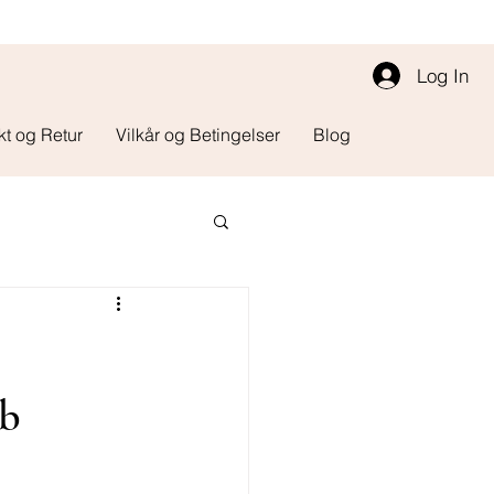
Log In
kt og Retur
Vilkår og Betingelser
Blog
øb