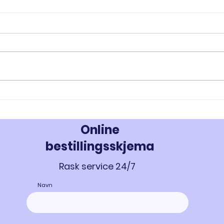
RAD-140 og RAD-150: Innovativ
MK-67
Styrke- og Muskeloppbygging -
Styrk
Kjøp Testolone i Norge
677 i
Online
bestillingsskjema
Rask service 24/7
Navn