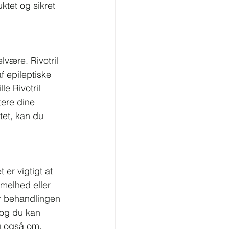
ktet og sikret 
være. Rivotril 
 epileptiske 
le Rivotril 
tere dine 
tet, kan du 
er vigtigt at 
melhed eller 
r behandlingen 
 og du kan 
ig også om, 