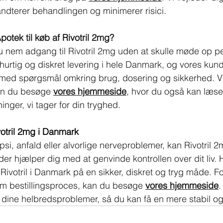
ndterer behandlingen og minimerer risici.
otek til køb af Rivotril 2mg?
u nem adgang til Rivotril 2mg uden at skulle møde op pe
 hurtig og diskret levering i hele Danmark, og vores kund
ig med spørgsmål omkring brug, dosering og sikkerhed. V
an du besøge 
vores hjemmeside
, hvor du også kan læse
inger, vi tager for din tryghed.
otril 2mg i Danmark
epsi, anfald eller alvorlige nerveproblemer, kan Rivotril 
der hjælper dig med at genvinde kontrollen over dit liv. 
ivotril i Danmark på en sikker, diskret og tryg måde. F
em bestillingsproces, kan du besøge 
vores hjemmeside
.
dine helbredsproblemer, så du kan få en mere stabil og