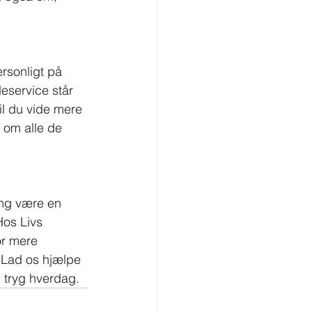
rsonligt på 
eservice står 
il du vide mere 
 om alle de 
2mg være en 
Hos Livs 
or mere 
 Lad os hjælpe 
 tryg hverdag.