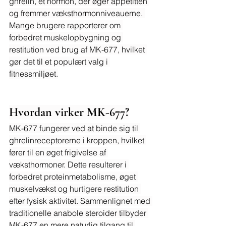
ghrelin, et hormon, der øger appetitten 
og fremmer væksthormonniveauerne. 
Mange brugere rapporterer om 
forbedret muskelopbygning og 
restitution ved brug af MK-677, hvilket 
gør det til et populært valg i 
fitnessmiljøet.
Hvordan virker MK-677?
MK-677 fungerer ved at binde sig til 
ghrelinreceptorerne i kroppen, hvilket 
fører til en øget frigivelse af 
væksthormoner. Dette resulterer i 
forbedret proteinmetabolisme, øget 
muskelvækst og hurtigere restitution 
efter fysisk aktivitet. Sammenlignet med 
traditionelle anabole steroider tilbyder 
MK-677 en mere naturlig tilgang til 