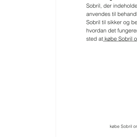
Sobril, der indehold
anvendes til behandl
Sobril til sikker og b
hvordan det fungerer
sted at
 købe Sobril o
købe Sobril on