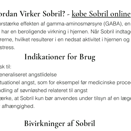
rdan Virker Sobril? - 
købe Sobril online
t forstærke effekten af gamma-aminosmørsyre (GABA), en
 har en beroligende virkning i hjernen. Når Sobril indtag
erne, hvilket resulterer i en nedsat aktivitet i hjernen o
stress.
Indikationer for Brug
k til:
neraliseret angstlidelse
ituationel angst, som for eksempel før medicinske proce
dling af søvnløshed relateret til angst
ærke, at Sobril kun bør anvendes under tilsyn af en læge
or afhængighed.
Bivirkninger af Sobril