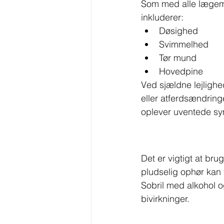
Som med alle lægemid
inkluderer:
Døsighed
Svimmelhed
Tør mund
Hovedpine
Ved sjældne lejligh
eller atferdsændring
oplever uventede s
Det er vigtigt at bru
pludselig ophør kan 
Sobril med alkohol og
bivirkninger.