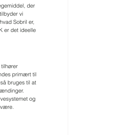
lægemiddel, der 
ilbyder vi 
 hvad Sobril er, 
 er det ideelle 
tilhører 
des primært til 
å bruges til at 
pændinger. 
ervesystemet og 
lvære.