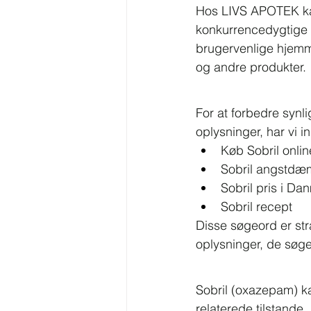
Hos LIVS APOTEK k
konkurrencedygtige pr
brugervenlige hjemme
og andre produkter.
For at forbedre synl
oplysninger, har vi i
Køb Sobril onlin
Sobril angstdæ
Sobril pris i Da
Sobril recept
Disse søgeord er str
oplysninger, de søge
Sobril (oxazepam) ka
relaterede tilstande.