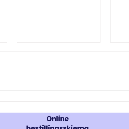
RAD-140 og RAD-150: Innovativ
MK-67
Styrke- og Muskeloppbygging -
Styrk
Kjøp Testolone i Norge
677 i
Online
bestillingsskjema