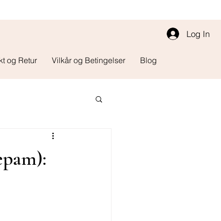
Log In
kt og Retur
Vilkår og Betingelser
Blog
epam):