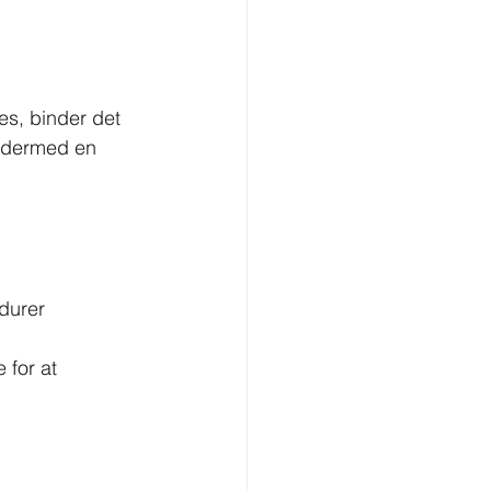
 
es, binder det 
g dermed en 
durer
 for at 