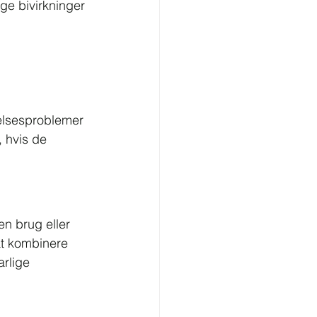
ge bivirkninger 
elsesproblemer 
 hvis de 
en brug eller 
at kombinere 
rlige 