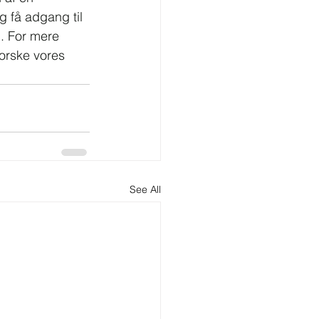
 få adgang til 
. For mere 
forske vores 
See All