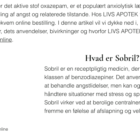
er det aktive stof oxazepam, er et populært anxiolytisk 
ing af angst og relaterede tilstande. Hos LIVS APOTEK t
ekvem online bestilling. I denne artikel vil vi dykke ned i,
, dets anvendelser, bivirkninger og hvorfor LIVS APOTEK
nline
.
Hvad er Sobril?
Sobril er en receptpligtig medicin, der 
klassen af benzodiazepiner. Det anven
at behandle angstlidelser, men kan ogs
håndtere situationer med stress og s
Sobril virker ved at berolige centraln
fremme en følelse af afslapning og ve
line