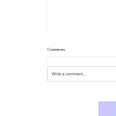
Comments
Write a comment...
AOD-9604: Effektiv Støtte for
Vekttap og Fettforbrenning -
Kjøp AOD-9604 i Norge