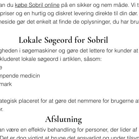
an du 
købe Sobril online
 på en sikker og nem måde. Vi t
iser og en hurtig og diskret levering direkte til din dør.
side gør det enkelt at finde de oplysninger, du har brug
Lokale Søgeord for Sobril
igheden i søgemaskiner og gøre det lettere for kunder at 
nkluderet lokale søgeord i artiklen, såsom:
e
mpende medicin
nmark
ategisk placeret for at gøre det nemmere for brugerne at
r.
Afslutning
n være en effektiv behandling for personer, der lider af
 Det er dog vigtigt at bruge det ansvarligt og under tilsyn