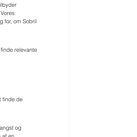
ilbyder 
 Vores 
 for, om Sobril 
finde relevante 
 finde de 
 angst og 
 af en 