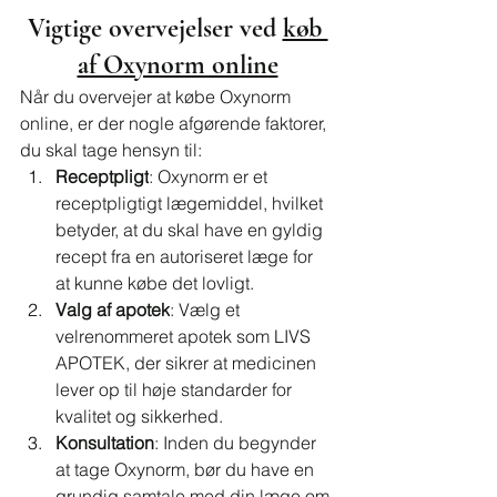
Vigtige overvejelser ved 
køb 
af Oxynorm online
Når du overvejer at købe Oxynorm 
online, er der nogle afgørende faktorer, 
du skal tage hensyn til:
Receptpligt
: Oxynorm er et 
receptpligtigt lægemiddel, hvilket 
betyder, at du skal have en gyldig 
recept fra en autoriseret læge for 
at kunne købe det lovligt.
Valg af apotek
: Vælg et 
velrenommeret apotek som LIVS 
APOTEK, der sikrer at medicinen 
lever op til høje standarder for 
kvalitet og sikkerhed.
Konsultation
: Inden du begynder 
at tage Oxynorm, bør du have en 
grundig samtale med din læge om 