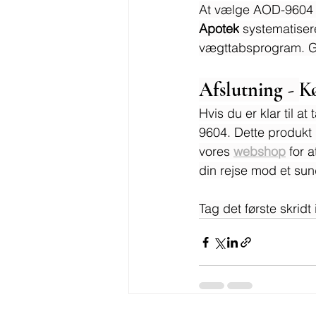
At vælge AOD-9604 k
Apotek
 systematiser
vægttabsprogram. Gå
Afslutning - 
K
Hvis du er klar til a
9604. Dette produkt 
vores 
webshop
 for 
din rejse mod et sund
Tag det første skri