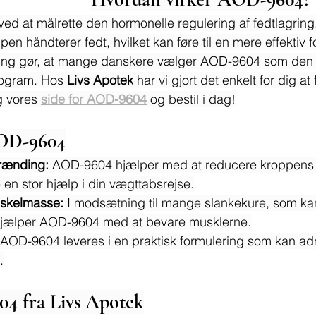
d at målrette den hormonelle regulering af fedtlagring.
n håndterer fedt, hvilket kan føre til en mere effektiv 
kning gør, at mange danskere vælger AOD-9604 som den i
rogram. Hos 
Livs Apotek
 har vi gjort det enkelt for dig at
 vores 
side for AOD-9604
 og bestil i dag!
AOD-9604
brænding:
 AOD-9604 hjælper med at reducere kroppens f
 en stor hjælp i din vægttabsrejse.
uskelmasse:
 I modsætning til mange slankekure, som kan f
jælper AOD-9604 med at bevare musklerne.
 AOD-9604 leveres i en praktisk formulering som kan adm
.
04 fra Livs Apotek