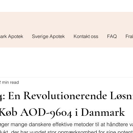
ark Apotek
Sverige Apotek
Kontakt oss
FAQ
Fra
2 min read
 En Revolutionerende Løsni
 Køb AOD-9604 i Danmark
er mange danskere effektive metoder til at håndtere væg
kt, der har vundet stor opmærksomhed for sine potentie