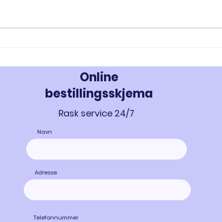
RAD-140 og RAD-150: Innovativ
MK-67
Styrke- og Muskeloppbygging -
Styrk
Kjøp Testolone i Norge
677 i
Online
bestillingsskjema
Rask service 24/7
Navn
Adresse
Telefonnummer