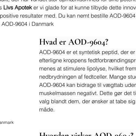
s 
Livs Apotek
 er vi glade for at kunne tilbyde dette inno
sitive resultater med. Du kan nemt bestille AOD-9604 d
 AOD-9604 i Danmark
Hvad er AOD-9604?
AOD-9604 er et syntetisk peptid, der er u
efterligne kroppens fedtforbrændingspr
menes at stimulere lipolyse, hvilket fre
nedbrydningen af fedtceller. Mange studi
AOD-9604 kan bidrage til vægttab uden
muskelmassen negativt. Dette gør det ti
valg blandt dem, der ønsker at tabe si
måde.
anmark
Hvordan virker AOD-9604?