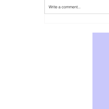
Write a comment...
AOD-9604: Effektiv Støtte for
Vekttap og Fettforbrenning -
Kjøp AOD-9604 i Norge