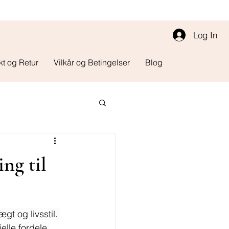
Log In
kt og Retur
Vilkår og Betingelser
Blog
ng til
t og livsstil. 
lle fordele 