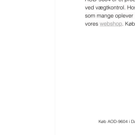
ved vægtkontrol. Ho
som mange oplever po
vores 
webshop
. 
Køb
Køb AOD-9604 i D