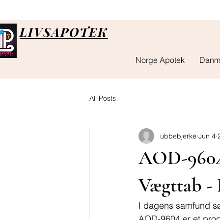
LIVSAPOTEK
Norge Apotek
Danm
All Posts
ubbebjerke
Jun 4
AOD-9604:
Vægttab -
I dagens samfund søg
AOD-9604 er et produ