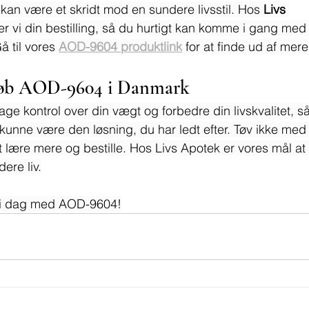
an være et skridt mod en sundere livsstil. Hos 
Livs 
er vi din bestilling, så du hurtigt kan komme i gang med 
 til vores 
AOD-9604 produktlink
 for at finde ud af mere
øb AOD-9604 i Danmark
t tage kontrol over din vægt og forbedre din livskvalitet, 
kunne være den løsning, du har ledt efter. Tøv ikke med
at lære mere og bestille. Hos Livs Apotek er vores mål at 
ere liv.
dt i dag med AOD-9604!