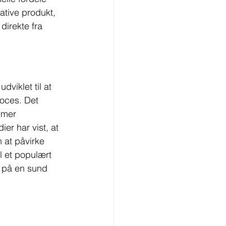
vative produkt, 
irekte fra 
dviklet til at 
oces. Det 
mmer 
er har vist, at 
 at påvirke 
l et populært 
g på en sund 