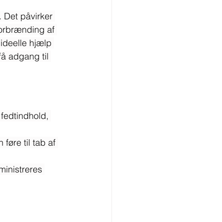
 Det påvirker 
forbrænding af 
deelle hjælp 
 få adgang til 
edtindhold, 
øre til tab af 
inistreres 