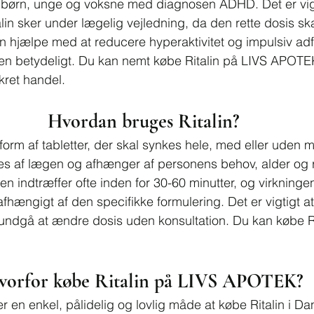
til børn, unge og voksne med diagnosen ADHD. Det er vigt
in sker under lægelig vejledning, da den rette dosis ska
kan hjælpe med at reducere hyperaktivitet og impulsiv adf
en betydeligt. Du kan nemt købe Ritalin på LIVS APOTE
kret handel.
Hvordan bruges Ritalin?
i form af tabletter, der skal synkes hele, med eller uden 
es af lægen og afhænger af personens behov, alder og 
n indtræffer ofte inden for 30-60 minutter, og virkningen
afhængigt af den specifikke formulering. Det er vigtigt a
undgå at ændre dosis uden konsultation. Du kan købe Rit
vorfor købe Ritalin på LIVS APOTEK?
 en enkel, pålidelig og lovlig måde at købe Ritalin i D