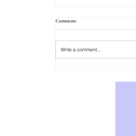
Comments
Write a comment...
AOD-9604: Effektiv Støtte for
Vekttap og Fettforbrenning -
Kjøp AOD-9604 i Norge