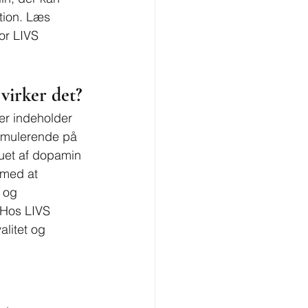
tion. Læs 
or LIVS 
virker det?
der indeholder 
timulerende på 
auet af dopamin 
 med at 
 og 
Hos LIVS 
alitet og 