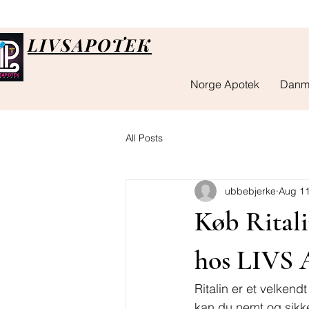
LIVSAPOTEK
Norge Apotek
Danm
All Posts
ubbebjerke
Aug 11
Køb Rital
hos LIVS
Ritalin er et velken
kan du nemt og sikker