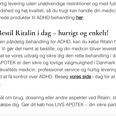
urtig levering uden unødvendige restriktioner og med fuld
redshed og høj kvalitet, så du trygt kan handle din medic
terede produkter til ADHD-behandling 
her
.
estil Ritalin i dag – hurtigt og enkelt!
 en pålidelig behandling for ADHD, kan du købe Ritalin 
i gør det nemt at bestille, og din medicin bliver leveret d
r at se vores udvalg og sikre dig den rette behandling i 
POTEK er den sikre og lovlige valgmulighed i Danmark t
højkvalitets medicin, professionel service og hurtig leveri
d at få kontrol over ADHD. Besøg 
vores side
 i dag for at
.
l om brug, dosering eller andre aspekter ved Ritalin, st
t hjælpe dig. Gør dit køb hos LIVS APOTEK – din sikre par