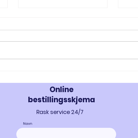
RAD-140 og RAD-150: Innovativ
MK-67
Styrke- og Muskeloppbygging -
Styrk
Kjøp Testolone i Norge
677 i
Online
bestillingsskjema
Rask service 24/7
Navn