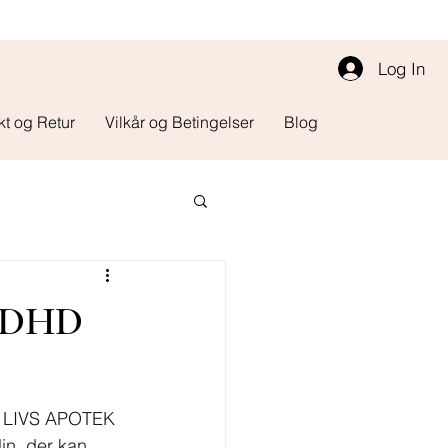
Log In
kt og Retur
Vilkår og Betingelser
Blog
 ADHD
os LIVS APOTEK 
in, der kan 