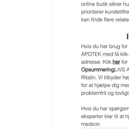
online butik sikrer h
prioriterer kundetilf
kan finde flere rela
B
Hvis du har brug for
APOTEK med få klik. V
adresse. Klik 
her
 fo
Opsummering
LIVS A
Ritalin. Vi tilbyder 
for at hjælpe dig me
problemfrit og lovligt
Hvis du har spørgsmå
eksperter klar til a
medicin.