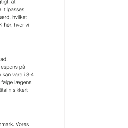
igt, at 
l tilpasses 
ærd, hvilket 
K 
her
, hvor vi 
mad. 
respons på 
 kan vare i 3-4 
t følge lægens 
alin sikkert 
anmark. Vores 