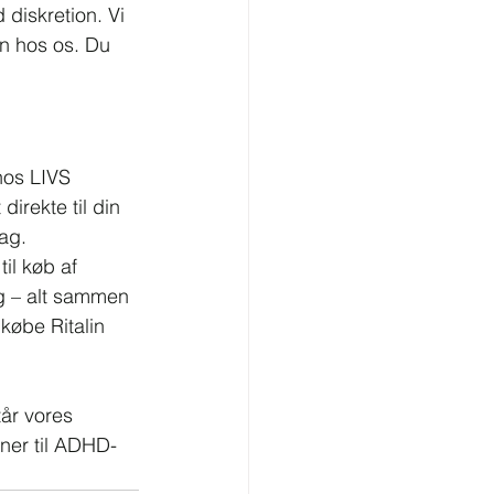
 diskretion. Vi 
in hos os. Du 
hos LIVS 
irekte til din 
dag.
il køb af 
ng – alt sammen 
 købe Ritalin 
år vores 
tner til ADHD-