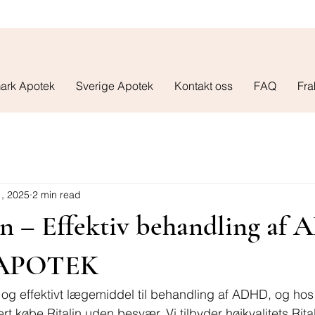
ark Apotek
Sverige Apotek
Kontakt oss
FAQ
Fra
, 2025
2 min read
in – Effektiv behandling af
 APOTEK
dt og effektivt lægemiddel til behandling af ADHD, og h
t købe Ritalin uden besvær. Vi tilbyder højkvalitets Rital