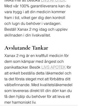
tveka inte att besöka 
LIVS APOTEK
. 
Med vår 100% garantileverans kan du 
vara trygg i att din medicin kommer 
fram i tid, vilket ger dig den kontroll 
och lugn du behöver i vardagen. 
Beställ Xanax 2 mg idag och upplev 
skillnaden i din livskvalitet.
Avslutande Tankar
Xanax 2 mg är en kraftfull medicin för 
dem som kämpar med ångest och 
panikattacker. Besök 
LIVS APOTEK
 för 
att enkelt beställa detta läkemedel och 
ta det första steget mot att förbättra ditt 
välbefinnande. Med kvalitetsläkemedel 
som levereras direkt till din dörr kan du 
få den hjälp du behöver för att leva ett 
mer harmoniskt liv.