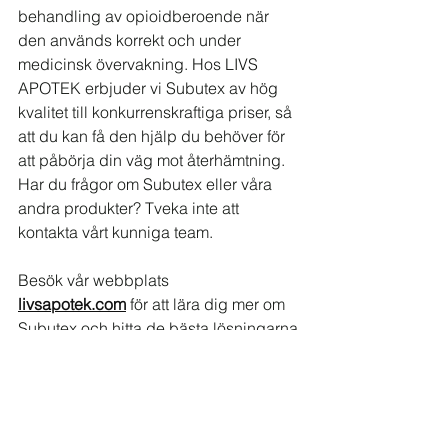
behandling av opioidberoende när 
den används korrekt och under 
medicinsk övervakning. Hos LIVS 
APOTEK erbjuder vi Subutex av hög 
kvalitet till konkurrenskraftiga priser, så 
att du kan få den hjälp du behöver för 
att påbörja din väg mot återhämtning. 
Har du frågor om Subutex eller våra 
andra produkter? Tveka inte att 
kontakta vårt kunniga team.
Besök vår webbplats 
livsapotek.com
 för att lära dig mer om 
Subutex och hitta de bästa lösningarna 
för dina behov. Vi är här för att stödja 
dig i din strävan efter ett liv utan 
beroende!