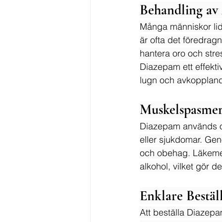
Behandling av
Många människor lid
är ofta det föredragn
hantera oro och stres
Diazepam ett effektiv
lugn och avkoppland
Muskelspasme
Diazepam används o
eller sjukdomar. Gen
och obehag. Läkemed
alkohol, vilket gör d
Enklare Bestä
Att beställa Diazepa