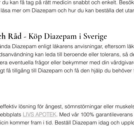
 du kan få tag på rätt medicin snabbt och enkelt. Besö
tt läsa mer om Diazepam och hur du kan beställa det uta
h Råd - 
Köp Diazepam i Sverige
nvända Diazepam enligt läkarens anvisningar, eftersom lä
dsanvändning kan leda till beroende eller tolerans, så de
era eventuella frågor eller bekymmer med din vårdgivar
 få tillgång till Diazepam och få den hjälp du behöver f
 effektiv lösning för ångest, sömnstörningar eller muske
webbplats 
LIVS APOTEK
. Med vår 100% garantileverans
icin kommer fram i tid. Beställ Diazepam idag och upplev