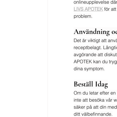
onlineupplevelse där
LIVS APOTEK
 för a
problem.
Användning oc
Det är viktigt att a
receptbelagt. Långti
avgörande att diskut
APOTEK kan du tryggt
dina symptom.
Beställ Idag
Om du letar efter en
inte att besöka vår 
säker på att din med
ditt välbefinnande.