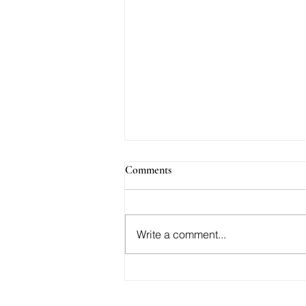
Comments
Write a comment...
AOD-9604: Effektiv Støtte for
Vekttap og Fettforbrenning -
Kjøp AOD-9604 i Norge