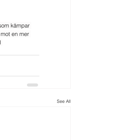
m som kämpar 
t mot en mer 
l 
See All