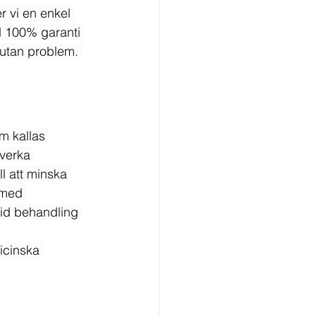
 vi en enkel 
d 100% garanti 
 utan problem. 
m kallas 
verka 
ll att minska 
 med 
vid behandling 
icinska 