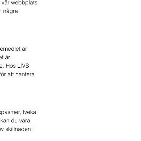
k vår webbplats 
n några 
kemedlet är 
t är 
e. Hos LIVS 
ör att hantera 
lspasmer, tveka 
 kan du vara 
 skillnaden i 