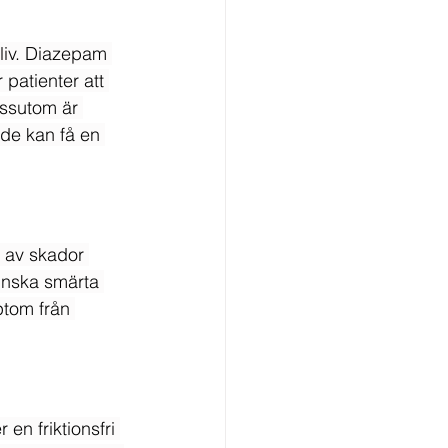
liv. Diazepam 
patienter att 
essutom är 
 de kan få en 
 av skador 
inska smärta 
tom från 
n friktionsfri 