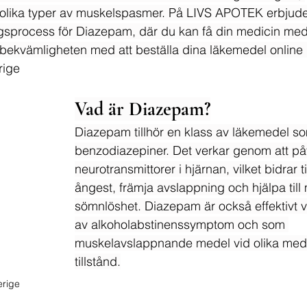
olika typer av muskelspasmer. På LIVS APOTEK erbjuder
ngsprocess för Diazepam, där du kan få din medicin me
v bekvämligheten med att beställa dina läkemedel online
rige
Vad är Diazepam?
Diazepam tillhör en klass av läkemedel so
benzodiazepiner. Det verkar genom att på
neurotransmittorer i hjärnan, vilket bidrar ti
ångest, främja avslappning och hjälpa till
sömnlöshet. Diazepam är också effektivt 
av alkoholabstinenssymptom och som 
muskelavslappnande medel vid olika med
tillstånd.
erige