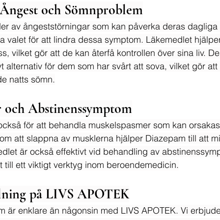
 Ångest och Sömnproblem
er av ångeststörningar som kan påverka deras dagliga 
a valet för att lindra dessa symptom. Läkemedlet hjälper 
s, vilket gör att de kan återfå kontrollen över sina liv. D
t alternativ för dem som har svårt att sova, vilket gör att
e natts sömn.
r och Abstinenssymptom
ckså för att behandla muskelspasmer som kan orsakas
om att slappna av musklerna hjälper Diazepam till att m
let är också effektivt vid behandling av abstinenssymp
et till ett viktigt verktyg inom beroendemedicin.
llning på LIVS APOTEK
m är enklare än någonsin med LIVS APOTEK. Vi erbjuder e