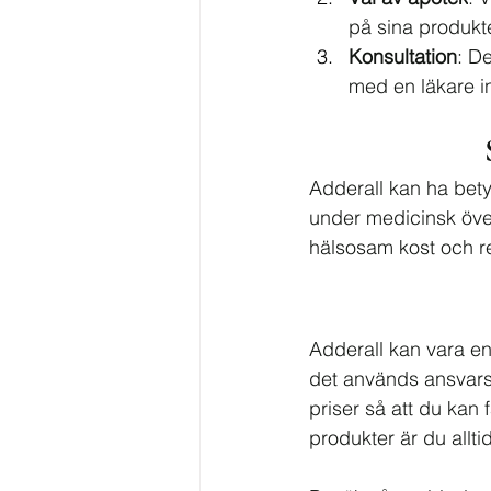
på sina produkte
Konsultation
: D
med en läkare i
Adderall kan ha bety
under medicinsk över
hälsosam kost och r
Adderall kan vara en
det används ansvarsf
priser så att du kan
produkter är du allt