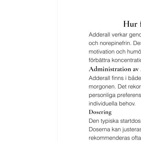
Hur 
Adderall verkar geno
och norepinefrin. De
motivation och humö
förbättra koncentra
Administration av
Adderall finns i båd
morgonen. Det rekom
personliga preferense
individuella behov.
Dosering
Den typiska startdo
Doserna kan justera
rekommenderas ofta e