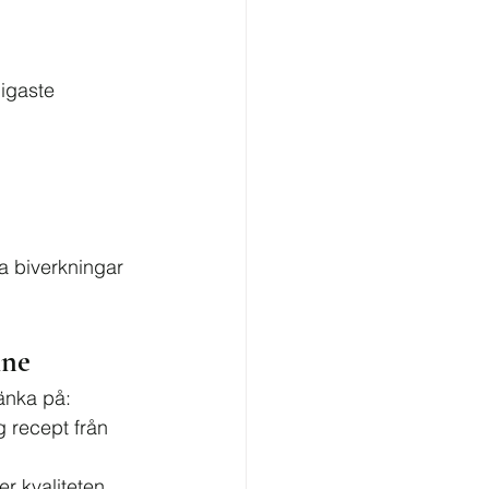
igaste 
ga biverkningar 
ine
tänka på:
g recept från 
r kvaliteten 