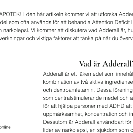
APOTEK! I den här artikeln kommer vi att utforska Adderal
el som ofta används för att behandla Attention Deficit H
narkolepsi. Vi kommer att diskutera vad Adderall är, hur
erkningar och viktiga faktorer att tänka på när du överv
Vad är Adderall
Adderall är ett läkemedel som innehål
kombination av två aktiva ingrediense
och dextroamfetamin. Dessa föreninga
som centralstimulerande medel och a
för att hjälpa personer med ADHD att f
uppmärksamhet, koncentration och imp
Dessutom är Adderall användbart för
online
lider av narkolepsi, en sjukdom som o