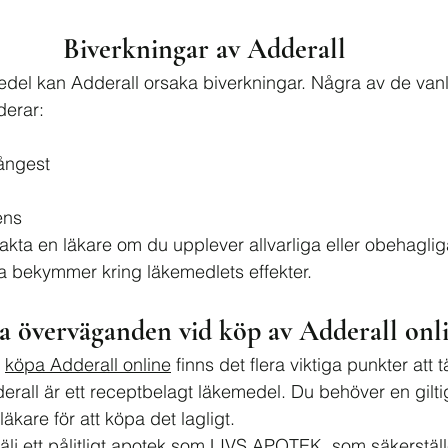
Biverkningar av Adderall
del kan Adderall orsaka biverkningar. Några av de vanl
derar:
 ångest
ens
ntakta en läkare om du upplever allvarliga eller obehagli
a bekymmer kring läkemedlets effekter.
ga överväganden vid köp av Adderall onl
 
köpa Adderall online
 finns det flera viktiga punkter att 
derall är ett receptbelagt läkemedel. Du behöver en gilti
äkare för att köpa det lagligt.
Välj ett pålitligt apotek som LIVS APOTEK, som säkerställe