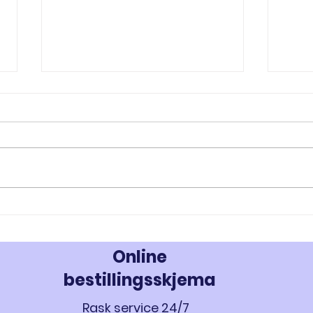
RAD-140 og RAD-150: Innovativ
MK-67
Styrke- og Muskeloppbygging -
Styrk
Kjøp Testolone i Norge
677 i
Online
bestillingsskjema
Rask service 24/7