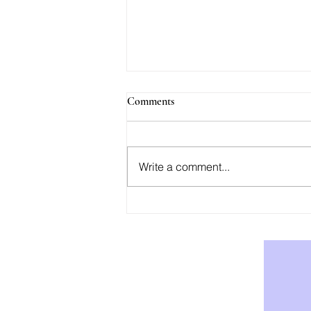
Comments
Write a comment...
AOD-9604: Effektiv Støtte for
Vekttap og Fettforbrenning -
Kjøp AOD-9604 i Norge