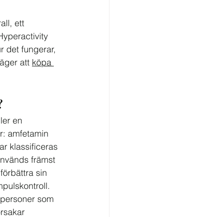
l, ett 
yperactivity 
 det fungerar, 
äger att 
köpa 
?
ler en 
r: amfetamin 
r klassificeras 
nvänds främst 
örbättra sin 
ulskontroll. 
 personer som 
rsakar 