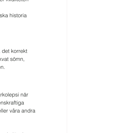
ka historia 
 det korrekt 
kvat sömn, 
en.
rkolepsi när 
nskraftiga 
ller våra andra 