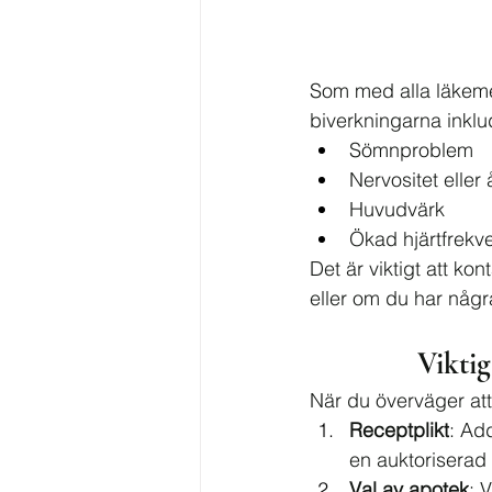
Som med alla läkeme
biverkningarna inklu
Sömnproblem
Nervositet eller
Huvudvärk
Ökad hjärtfrekv
Det är viktigt att ko
eller om du har någr
Vikti
När du överväger att
Receptplikt
: Ad
en auktoriserad l
Val av apotek
: 