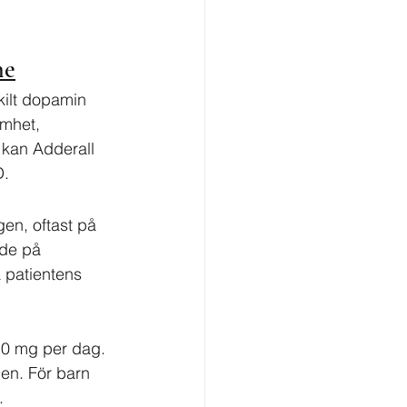
ne
kilt dopamin 
amhet, 
kan Adderall 
D.
en, oftast på 
de på 
å patientens 
10 mg per dag. 
en. För barn 
.