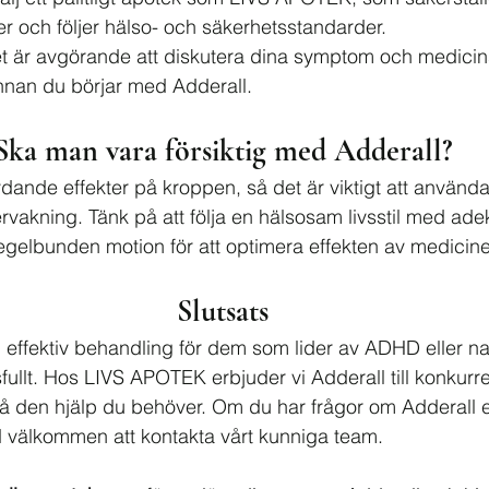
r och följer hälso- och säkerhetsstandarder.
et är avgörande att diskutera dina symptom och medicins
nnan du börjar med Adderall.
Ska man vara försiktig med Adderall?
dande effekter på kroppen, så det är viktigt att använda
vakning. Tänk på att följa en hälsosam livsstil med ade
egelbunden motion för att optimera effekten av medicin
Slutsats
 effektiv behandling för dem som lider av ADHD eller na
ullt. Hos LIVS APOTEK erbjuder vi Adderall till konkurre
 få den hjälp du behöver. Om du har frågor om Adderall e
id välkommen att kontakta vårt kunniga team.