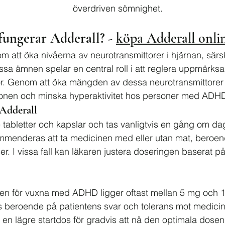
överdriven sömnighet.
fungerar Adderall? - 
köpa Adderall onli
m att öka nivåerna av neurotransmittorer i hjärnan, särs
ssa ämnen spelar en central roll i att reglera uppmärks
r. Genom att öka mängden av dessa neurotransmittorer 
tionen och minska hyperaktivitet hos personer med ADH
 Adderall
e tabletter och kapslar och tas vanligtvis en gång om dag
menderas att ta medicinen med eller utan mat, beroen
r. I vissa fall kan läkaren justera doseringen baserat p
sen för vuxna med ADHD ligger oftast mellan 5 mg och 
s beroende på patientens svar och tolerans mot medicin
n lägre startdos för gradvis att nå den optimala dosen