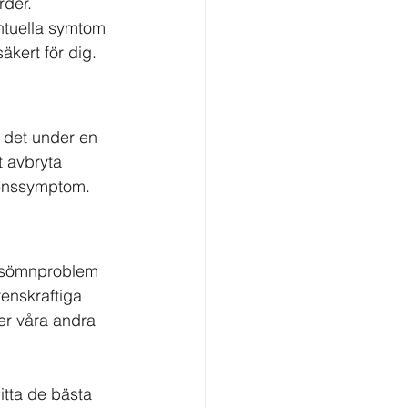
rder.
entuella symtom 
äkert för dig.
det under en 
t avbryta 
inenssymptom.
h sömnproblem 
enskraftiga 
er våra andra 
itta de bästa 