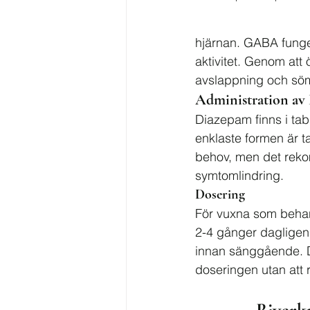
hjärnan. GABA funge
aktivitet. Genom at
avslappning och sö
Administration av
Diazepam finns i tabl
enklaste formen är t
behov, men det reko
symtomlindring.
Dosering
För vuxna som behan
2-4 gånger dagligen
innan sänggående. Det
doseringen utan att