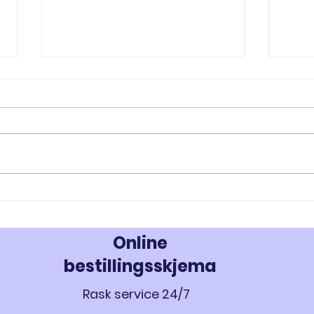
RAD-140 og RAD-150: Innovativ
MK-67
Styrke- og Muskeloppbygging -
Styrk
Kjøp Testolone i Norge
677 i
Online
bestillingsskjema
Rask service 24/7