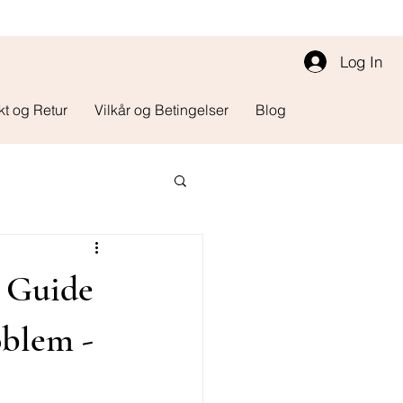
Log In
kt og Retur
Vilkår og Betingelser
Blog
e Guide
oblem -