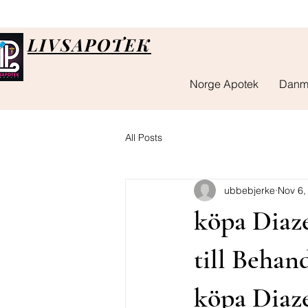
LIVSAPOTEK
Norge Apotek
Danm
All Posts
ubbebjerke
Nov 6,
köpa Diaz
till Beha
köpa Diaz