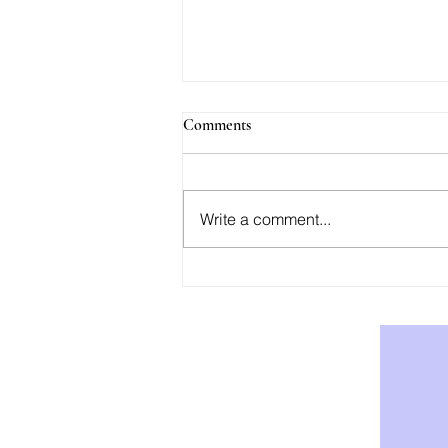
Comments
Write a comment...
AOD-9604: Effektiv Støtte for
Vekttap og Fettforbrenning -
Kjøp AOD-9604 i Norge