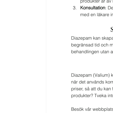
produkter är av 
Konsultation
: D
med en läkare in
Diazepam kan skapa
begränsad tid och med
behandlingen utan at
Diazepam (Valium) ka
när det används korr
priser, så att du ka
produkter? Tveka int
Besök vår webbplats