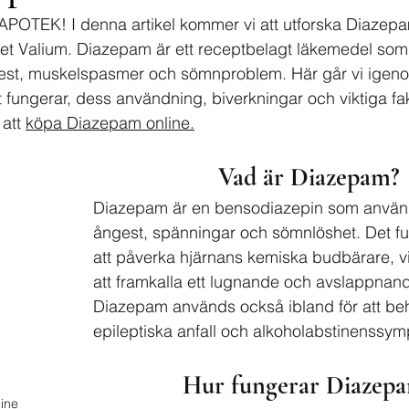
 APOTEK! I denna artikel kommer vi att utforska Diazep
et Valium. Diazepam är ett receptbelagt läkemedel som
gest, muskelspasmer och sömnproblem. Här går vi igen
 fungerar, dess användning, biverkningar och viktiga fak
att 
köpa Diazepam online.
Vad är Diazepam?
Diazepam är en bensodiazepin som används 
ångest, spänningar och sömnlöshet. Det f
att påverka hjärnans kemiska budbärare, vilk
att framkalla ett lugnande och avslappnande
Diazepam används också ibland för att be
epileptiska anfall och alkoholabstinenssy
Hur fungerar Diazep
ine