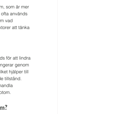
am, som är mer 
 ofta används 
om vad 
torer att tänka 
för att lindra 
ungerar genom 
et hjälper till 
 tillstånd. 
handla 
mptom.
am?