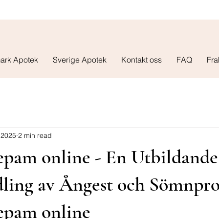
ark Apotek
Sverige Apotek
Kontakt oss
FAQ
Fra
 2025
2 min read
epam online - En Utbildand
ndling av Ångest och Sömnpr
epam online