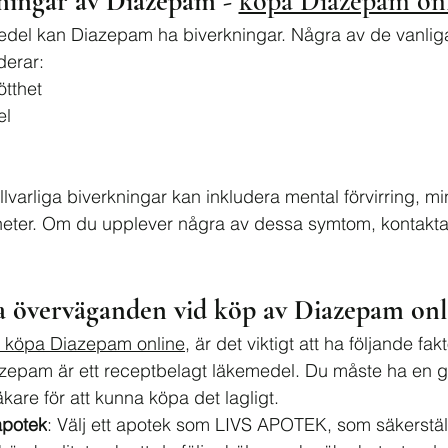
ningar av Diazepam - 
köpa Diazepam on
del kan Diazepam ha biverkningar. Några av de vanlig
derar:
ötthet
el
llvarliga biverkningar kan inkludera mental förvirring, 
eter. Om du upplever några av dessa symtom, kontakta 
a överväganden vid köp av Diazepam onl
 köpa Diazepam online
, är det viktigt att ha följande fak
azepam är ett receptbelagt läkemedel. Du måste ha en gil
äkare för att kunna köpa det lagligt.
 apotek
: Välj ett apotek som LIVS APOTEK, som säkerställe