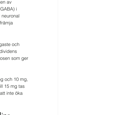
ten av 
(GABA) i 
 neuronal 
främja 
igaste och 
dividens 
dosen som ger 
mg och 10 mg, 
ll 15 mg tas 
tt inte öka 