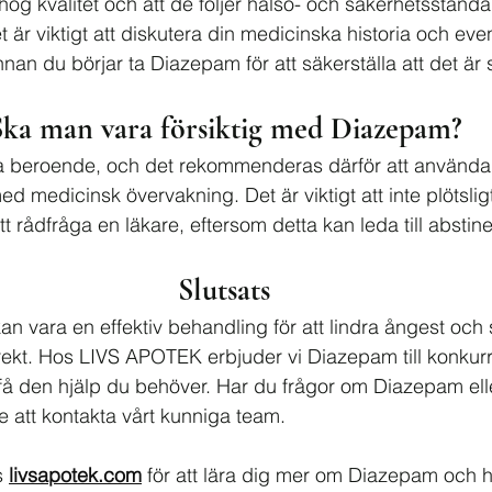
hög kvalitet och att de följer hälso- och säkerhetsstanda
et är viktigt att diskutera din medicinska historia och ev
nan du börjar ta Diazepam för att säkerställa att det är s
Ska man vara försiktig med Diazepam?
 beroende, och det rekommenderas därför att använda 
 medicinsk övervakning. Det är viktigt att inte plötslig
t rådfråga en läkare, eftersom detta kan leda till abst
Slutsats
n vara en effektiv behandling för att lindra ångest oc
ekt. Hos LIVS APOTEK erbjuder vi Diazepam till konkurr
n få den hjälp du behöver. Har du frågor om Diazepam ell
e att kontakta vårt kunniga team.
 
livsapotek.com
 för att lära dig mer om Diazepam och h