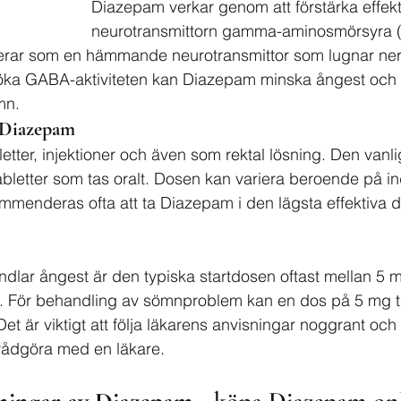
Diazepam verkar genom att förstärka effek
neurotransmittorn gamma-aminosmörsyra 
rar som en hämmande neurotransmittor som lugnar ner
t öka GABA-aktiviteten kan Diazepam minska ångest och 
mn.
 Diazepam
etter, injektioner och även som rektal lösning. Den vanl
abletter som tas oralt. Dosen kan variera beroende på in
mmenderas ofta att ta Diazepam i den lägsta effektiva 
dlar ångest är den typiska startdosen oftast mellan 5 
. För behandling av sömnproblem kan en dos på 5 mg ti
 är viktigt att följa läkarens anvisningar noggrant och a
 rådgöra med en läkare.