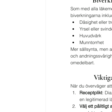
Biverk
Som med alla läkeme
biverkningarna inklu
Dåsighet eller tr
Yrsel eller svind
Huvudvärk
Munntorrhet
Mer sällsynta, men a
och andningssvårigh
omedelbart.
Viktig
När du överväger att
Receptplikt
: Di
en legitimerad l
Välj ett pålitligt