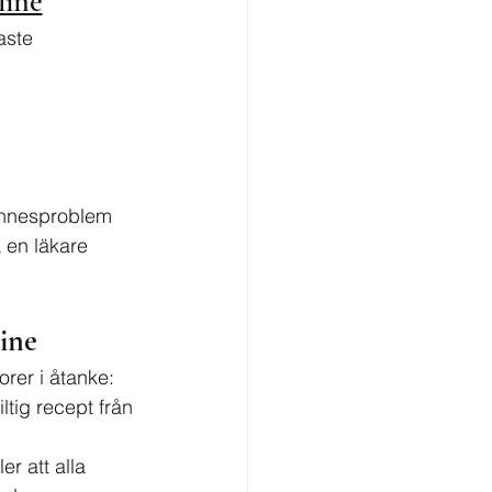
line
aste 
minnesproblem 
en läkare 
ine
torer i åtanke:
tig recept från 
r att alla 