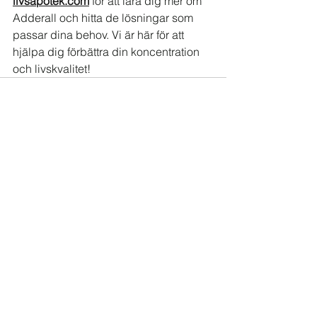
livsapotek.com
 för att lära dig mer om 
Adderall och hitta de lösningar som 
passar dina behov. Vi är här för att 
hjälpa dig förbättra din koncentration 
och livskvalitet!
See All
Recent Posts