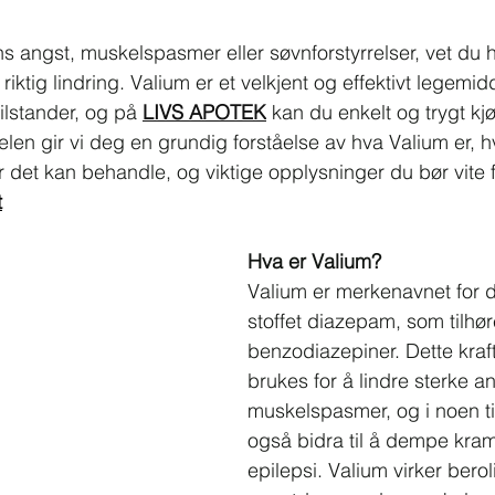
s angst, muskelspasmer eller søvnforstyrrelser, vet du 
iktig lindring. Valium er et velkjent og effektivt legemidd
ilstander, og på 
LIVS APOTEK
 kan du enkelt og trygt k
kelen gir vi deg en grundig forståelse av hva Valium er, 
det kan behandle, og viktige opplysninger du bør vite før
t
Hva er Valium?
Valium er merkenavnet for d
stoffet diazepam, som tilhø
benzodiazepiner. Dette kraf
brukes for å lindre sterke an
muskelspasmer, og i noen til
også bidra til å dempe kra
epilepsi. Valium virker bero