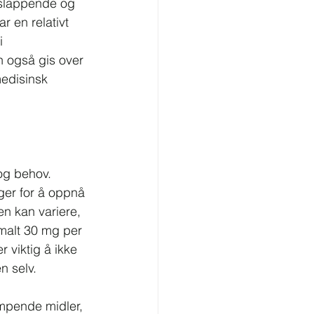
lappende og 
r en relativt 
i 
 også gis over 
medisinsk 
og behov. 
nger for å oppnå 
en kan variere, 
imalt 30 mg per 
 viktig å ikke 
en selv.
mpende midler, 