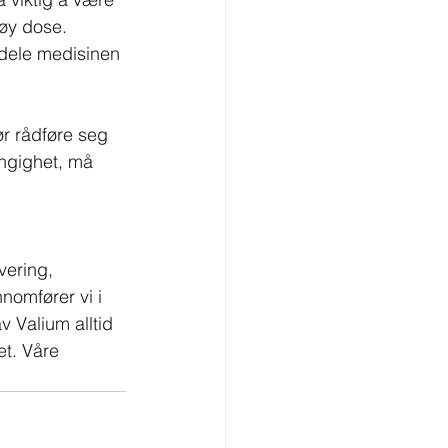
øy dose. 
 dele medisinen 
ør rådføre seg 
ngighet, må 
vering, 
nomfører vi i 
v Valium alltid 
et. Våre 