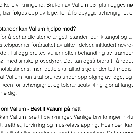
terke bivirkningene. Bruken av Valium bør planlegges n
 bør følges opp av lege, for å forebygge avhengighet og
lstander kan Valium hjelpe med?
for å behandle sterke angsttilstander, panikkangst og ak
kelspasmer forårsaket av ulike lidelser, inkludert nevro
er. I tillegg brukes Valium ofte i behandling av krampe
ør medisinske prosedyrer. Det kan også bidra til å redu
labstinens, men dette skal alltid skje under tett medisin
å at Valium kun skal brukes under oppfølging av lege, og
ikoen for avhengighet og toleranseutvikling gjør at lang
uheldig.
 om Valium -
Bestill Valium på nett
 Valium føre til bivirkninger. Vanlige bivirkninger inkl
, tretthet, forvirring og muskelavslapping. Hos noen ka
ritabilitet eller problemer med hukommelsen. Det er også