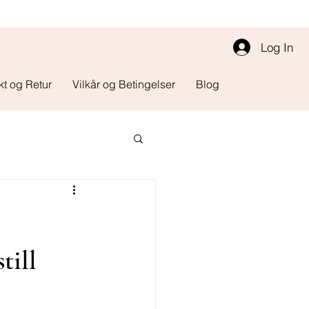
Log In
kt og Retur
Vilkår og Betingelser
Blog
till