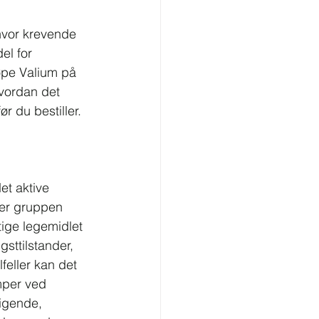
hvor krevende 
el for 
jøpe Valium på 
hvordan det 
 du bestiller. 
et aktive 
rer gruppen 
tige legemidlet 
gsttilstander, 
feller kan det 
mper ved 
ligende, 