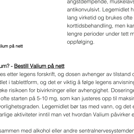
angstdempende, muskelavs
antikonvulsivt. Legemidlet ha
lang virketid og brukes ofte 
korttidsbehandling, men kan
lengre perioder under tett 
oppfølging.
alium på nett
um? - 
Bestill Valium på nett
es etter legens forskrift, og dosen avhenger av tilstand 
let i tablettform, og det er viktig å følge legens anvisni
øke risikoen for bivirkninger eller avhengighet. Dosering
 ofte starten på 5-10 mg, som kan justeres opp til maks
orlighetsgraden. Legemidlet bør tas med vann, og det er
 farlige aktiviteter inntil man vet hvordan Valium påvirker 
 sammen med alkohol eller andre sentralnervesystemde