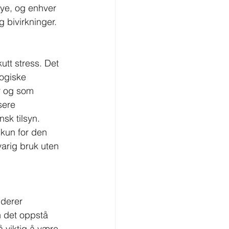
øye, og enhver 
 bivirkninger.
utt stress. Det 
logiske 
r og som 
sere 
sk tilsyn.
 kun for den 
varig bruk uten 
uderer 
n det oppstå 
 viktig å være 