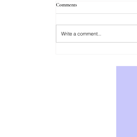
Comments
Write a comment...
AOD-9604: Effektiv Støtte for
Vekttap og Fettforbrenning -
Kjøp AOD-9604 i Norge