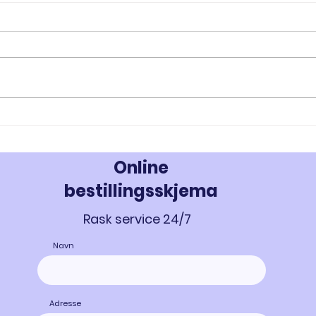
RAD-140 og RAD-150: Innovativ
MK-67
Styrke- og Muskeloppbygging -
Styrk
Kjøp Testolone i Norge
677 i
Online
bestillingsskjema
Rask service 24/7
Navn
Adresse