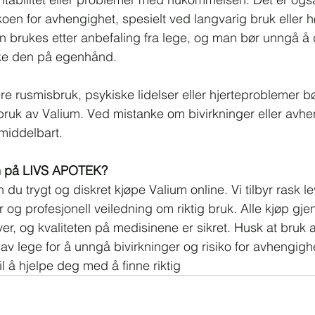
en for avhengighet, spesielt ved langvarig bruk eller h
n brukes etter anbefaling fra lege, og man bør unngå å
ke den på egenhånd.
re rusmisbruk, psykiske lidelser eller hjerteproblemer b
bruk av Valium. Ved mistanke om bivirkninger eller avhe
middelbart.
um på LIVS APOTEK?
n du trygt og diskret kjøpe Valium online. Vi tilbyr rask le
r og profesjonell veiledning om riktig bruk. Alle kjøp gjen
ver, og kvaliteten på medisinene er sikret. Husk at bruk a
 av lege for å unngå bivirkninger og risiko for avhengigh
til å hjelpe deg med å finne riktig