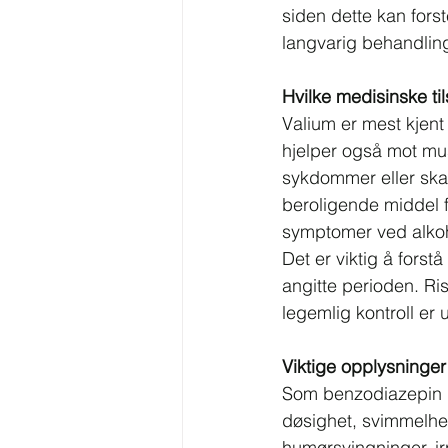
siden dette kan fors
langvarig behandling
Hvilke medisinske ti
Valium er mest kjent 
hjelper også mot mus
sykdommer eller skad
beroligende middel f
symptomer ved alkoho
Det er viktig å forst
angitte perioden. Ris
legemlig kontroll er 
Viktige opplysninger
Som benzodiazepin kan
døsighet, svimmelhet
humørsvingninger, ir