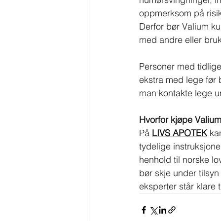
oppmerksom på risiko
Derfor bør Valium ku
med andre eller bru
Personer med tidlige
ekstra med lege før 
man kontakte lege u
Hvorfor kjøpe Vali
På 
LIVS APOTEK
 ka
tydelige instruksjone
henhold til norske lo
bør skje under tilsyn
eksperter står klare 