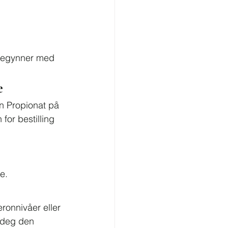
 begynner med 
e
on Propionat på 
for bestilling 
e.
ronnivåer eller 
i deg den 