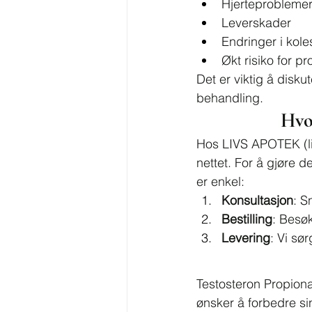
Hjerteprobleme
Leverskader
Endringer i kole
Økt risiko for pr
Det er viktig å disk
behandling.
Hvo
Hos LIVS APOTEK (
nettet. For å gjøre d
er enkel:
Konsultasjon
: S
Bestilling
: Besø
Levering
: Vi sø
Testosteron Propiona
ønsker å forbedre sin