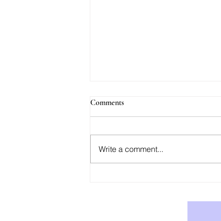
Comments
Write a comment...
AOD-9604: Effektiv Støtte for
Vekttap og Fettforbrenning -
Kjøp AOD-9604 i Norge