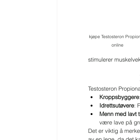
kjøpe Testosteron Propion
online
stimulerer muskelvek
Testosteron Propiona
Kroppsbyggere
Idrettsutøvere
: 
Menn med lavt t
være lave på gru
Det er viktig å merk
av en lege, da det ka