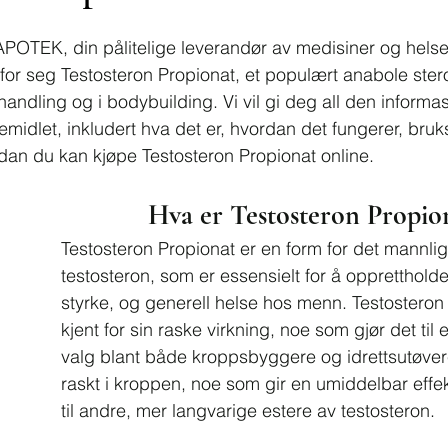
POTEK, din pålitelige leverandør av medisiner og helse
 for seg Testosteron Propionat, et populært anabole ste
andling og i bodybuilding. Vi vil gi deg all den informa
emidlet, inkludert hva det er, hvordan det fungerer, bru
rdan du kan kjøpe Testosteron Propionat online.
Hva er Testosteron Propio
Testosteron Propionat er en form for det mannli
testosteron, som er essensielt for å oppretthol
styrke, og generell helse hos menn. Testosteron 
kjent for sin raske virkning, noe som gjør det til 
valg blant både kroppsbyggere og idrettsutøvere
raskt i kroppen, noe som gir en umiddelbar effek
til andre, mer langvarige estere av testosteron.