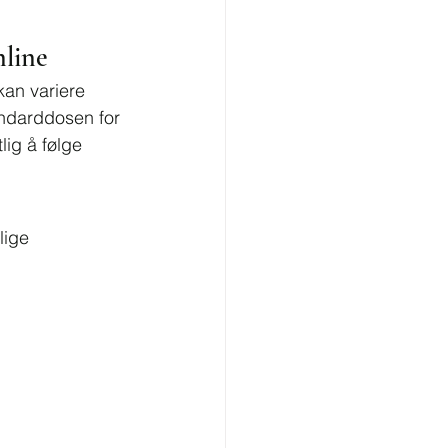
nline
kan variere 
ndarddosen for 
ig å følge 
lige 