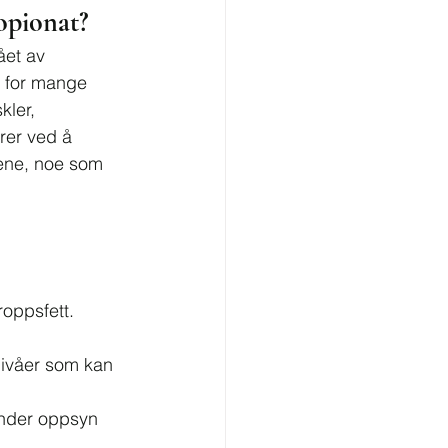
opionat?
ået av 
g for mange 
kler, 
rer ved å 
ene, noe som 
roppsfett.
nivåer som kan 
under oppsyn 