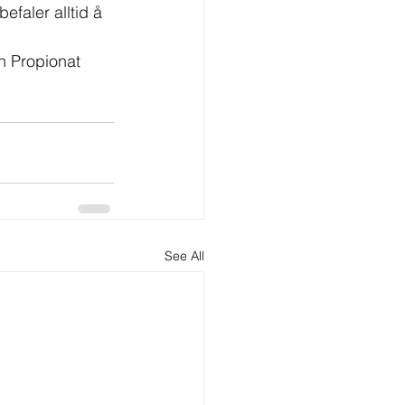
efaler alltid å 
on Propionat 
See All