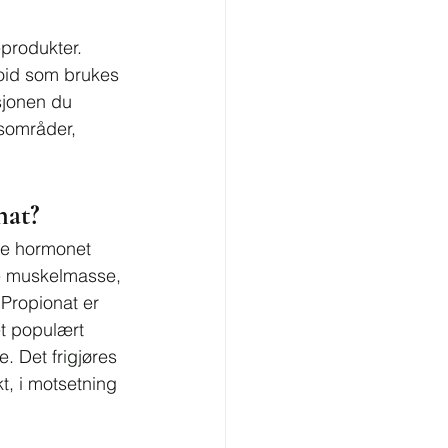
produkter. 
roid som brukes 
sjonen du 
ksområder, 
nat?
ge hormonet 
de muskelmasse, 
Propionat er 
et populært 
. Det frigjøres 
t, i motsetning 