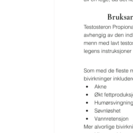
Bruksan
Testosteron Propiona
avhengig av den ind
menn med lavt testos
legens instruksjoner
Som med de fleste me
bivirkninger inkluder
Akne
Økt fettproduks
Humørsvingning
Søvnløshet
Vannretensjon
Mer alvorlige bivirkn