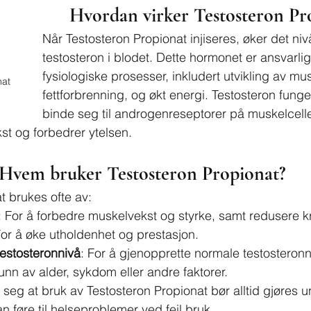
Hvordan virker Testosteron Pr
Når Testosteron Propionat injiseres, øker det niv
testosteron i blodet. Dette hormonet er ansvarli
fysiologiske prosesser, inkludert utvikling av mus
at 
fettforbrenning, og økt energi. Testosteron funge
binde seg til androgenreseptorer på muskelcell
st og forbedrer ytelsen.
Hvem bruker Testosteron Propionat?
t brukes ofte av:
: For å forbedre muskelvekst og styrke, samt redusere k
For å øke utholdenhet og prestasjon.
estosteronnivå
: For å gjenopprette normale testosteron
nn av alder, sykdom eller andre faktorer.
e seg at bruk av Testosteron Propionat bør alltid gjøres 
n føre til helseproblemer ved feil bruk.